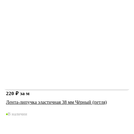
220
₽
за м
Лента-липучка эластичная 38 мм Чёрный (петля)
В наличии