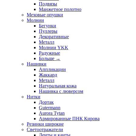
Подвязы
Манжетное полотно
Меховые опушки
Молнии
Бегунки
Пуллеры
Декоративные
Металл
Молнии YKK
Радужные
Больше
→
Нашивки
Аппликации
Жаккард
Металл
Натуральная кожа
Нашивка с люверсом
Нитки
Дортак
Gutermann
Aurora Tytan
Армированные ПНК Кирова
Резинки широкие
Светоотражатели
Ленты и канты