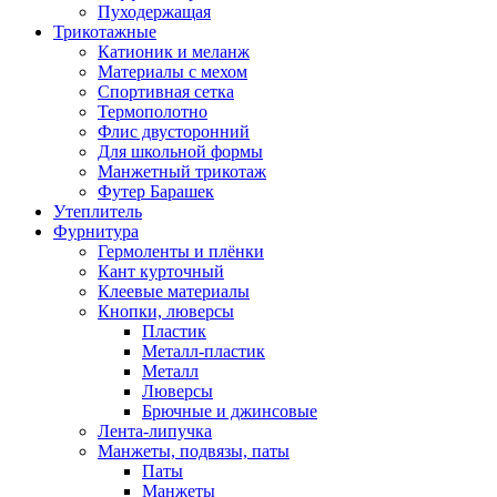
Пуходержащая
Трикотажные
Катионик и меланж
Материалы с мехом
Спортивная сетка
Термополотно
Флис двусторонний
Для школьной формы
Манжетный трикотаж
Футер Барашек
Утеплитель
Фурнитура
Гермоленты и плёнки
Кант курточный
Клеевые материалы
Кнопки, люверсы
Пластик
Металл-пластик
Металл
Люверсы
Брючные и джинсовые
Лента-липучка
Манжеты, подвязы, паты
Паты
Манжеты