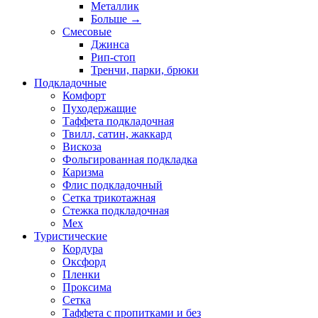
Металлик
Больше
→
Смесовые
Джинса
Рип-стоп
Тренчи, парки, брюки
Подкладочные
Комфорт
Пуходержащие
Таффета подкладочная
Твилл, сатин, жаккард
Вискоза
Фольгированная подкладка
Каризма
Флис подкладочный
Сетка трикотажная
Стежка подкладочная
Мех
Туристические
Кордура
Оксфорд
Пленки
Проксима
Сетка
Таффета с пропитками и без