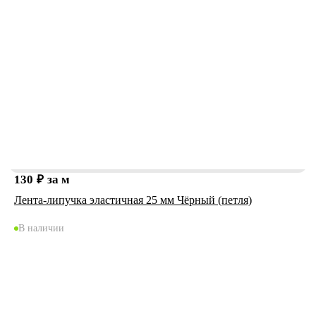
130
₽
за м
Лента-липучка эластичная 25 мм Чёрный (петля)
В наличии