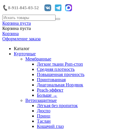
8-911-845-03-52
Корзина пуста
Корзина пуста
Корзина
Оформление заказа
Каталог
Курточные
Мембранные
Легкие ткани Рип-стоп
Средняя плотность
Повышенная прочность
Принтованная
Диагональная Нордвик
Peach-эффект
Больше
→
Ветрозащитные
Лёгкая без пропиток
Дюспо
Принц
Таслан
Кошачий глаз