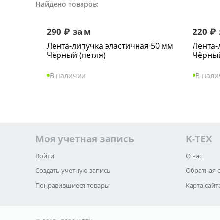
Найдено товаров:
290
₽
за м
220
₽
Лента-липучка эластичная 50 мм
Лента-
Чёрный (петля)
Чёрный
В наличии
В нали
Моя учетная запись
K-TEX
Войти
О нас
Создать учетную запись
Обратная 
Понравившиеся товары
Карта сайт