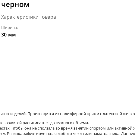
черном
Характеристики товара
Ширина:
30
мм
ьных изделий. Производится из полиэфирной пряжи с латексной жилко
позволяя ей растягиваться до нужного объема.
стах, чтобы она не сползала во время занятий спортом или активной 
лесу. Резинка зафиксирует края любого чехла или наматрасника. Данну