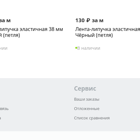
за м
130
₽
за м
липучка эластичная 38 мм
Лента-липучка эластичная
 (петля)
Чёрный (петля)
чии
В наличии
Сервис
Ваши заказы
связь
Отложенные
а
Список сравнения