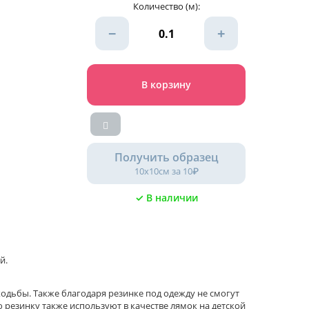
Количество (м):
−
+
В корзину
Получить образец
10х10см за 10₽
✓ В наличии
й.
ходьбы. Также благодаря резинке под одежду не смогут
ю резинку также используют в качестве лямок на детской