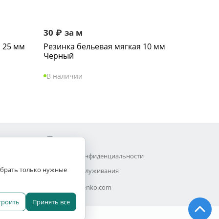
30
₽
за м
 25 мм
Резинка бельевая мягкая 10 мм
Черный
В наличии
Прочее
Политика конфиденциальности
выбрать только нужные
Договор обслуживания
Efimchenko.com
троить
Принять все