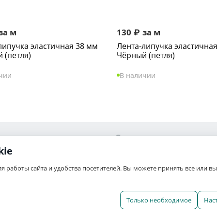
за м
130
₽
за м
липучка эластичная 38 мм
Лента-липучка эластичная
 (петля)
Чёрный (петля)
чии
В наличии
Сервис
kie
Ваши заказы
ля работы сайта и удобства посетителей. Вы можете принять все или 
связь
Отложенные
а
Список сравнения
Только необходимое
Нас