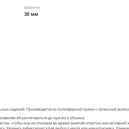
Ширина:
30
мм
ьных изделий. Производится из полиэфирной пряжи с латексной жилко
позволяя ей растягиваться до нужного объема.
стах, чтобы она не сползала во время занятий спортом или активной 
лесу. Резинка зафиксирует края любого чехла или наматрасника.
Данную