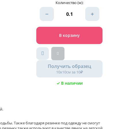
Количество (м):
−
+
В корзину
Получить образец
10х10см за 10₽
✓ В наличии
й.
ходьбы. Также благодаря резинке под одежду не смогут
 резинку также используют в качестве лямок на детской