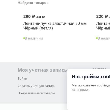
Найдено товаров:
290
₽
за м
220
₽
Лента-липучка эластичная 50 мм
Лента-
Чёрный (петля)
Чёрный
В наличии
В нали
Моя учетная запись
K-TEX
Настройки coo
Войти
О нас
Мы используем cookie д
Создать учетную запись
Обратная 
категории.!
Понравившиеся товары
Карта сайт