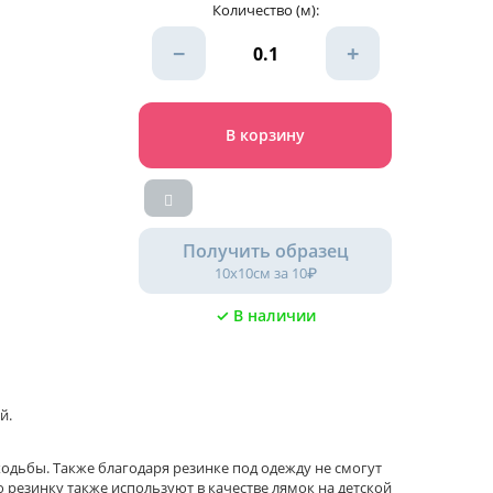
Количество (м):
−
+
В корзину
Получить образец
10х10см за 10₽
✓ В наличии
й.
ходьбы. Также благодаря резинке под одежду не смогут
ю резинку также используют в качестве лямок на детской