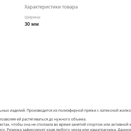
Характеристики товара
Ширина:
30
мм
ьных изделий. Производится из полиэфирной пряжи с латексной жилко
позволяя ей растягиваться до нужного объема.
стах, чтобы она не сползала во время занятий спортом или активной 
лесу. Резинка зафиксирует края любого чехла или наматрасника. Данну