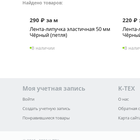
Найдено товаров:
290
₽
за м
220
₽
Лента-липучка эластичная 50 мм
Лента-
Чёрный (петля)
Чёрный
В наличии
В нали
Моя учетная запись
K-TEX
Войти
О нас
Создать учетную запись
Обратная 
Понравившиеся товары
Карта сайт