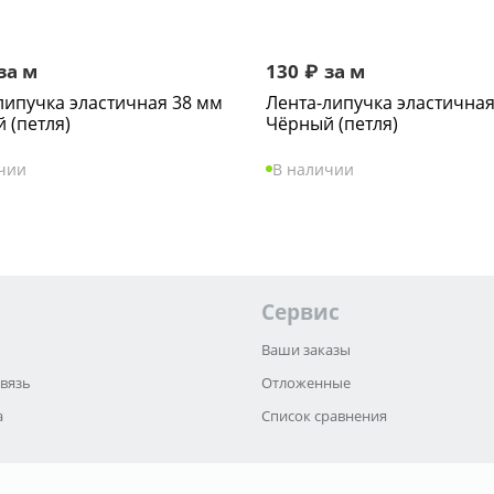
за м
130
₽
за м
липучка эластичная 38 мм
Лента-липучка эластичная
 (петля)
Чёрный (петля)
чии
В наличии
Сервис
Ваши заказы
связь
Отложенные
а
Список сравнения