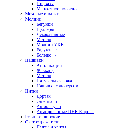
Подвязы
Манжетное полотно
Меховые опушки
Молнии
Бегунки
Пуллеры
Декоративные
Металл
Молнии YKK
Радужные
Больше
→
Нашивки
Аппликации
Жаккард
Металл
Натуральная кожа
Нашивка с люверсом
Нитки
Дортак
Gutermann
Aurora Tytan
Армированные ПНК Кирова
Резинки широкие
Светоотражатели
Ленты и канты