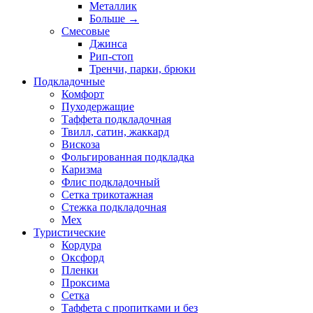
Металлик
Больше
→
Смесовые
Джинса
Рип-стоп
Тренчи, парки, брюки
Подкладочные
Комфорт
Пуходержащие
Таффета подкладочная
Твилл, сатин, жаккард
Вискоза
Фольгированная подкладка
Каризма
Флис подкладочный
Сетка трикотажная
Стежка подкладочная
Мех
Туристические
Кордура
Оксфорд
Пленки
Проксима
Сетка
Таффета с пропитками и без