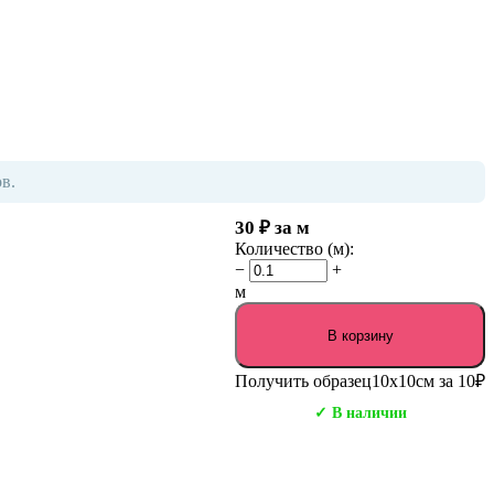
в.
30
₽
за м
Количество (м):
−
+
м
В корзину
Получить образец
10х10см за 10₽
✓ В наличии