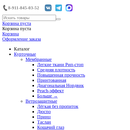
8-911-845-03-52
Корзина пуста
Корзина пуста
Корзина
Оформление заказа
Каталог
Курточные
Мембранные
Легкие ткани Рип-стоп
Средняя плотность
Повышенная прочность
Принтованная
Диагональная Нордвик
Peach-эффект
Больше
→
Ветрозащитные
Лёгкая без пропиток
Дюспо
Принц
Таслан
Кошачий глаз