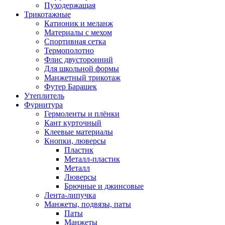
Пуходержащая
Трикотажные
Катионик и меланж
Материалы с мехом
Спортивная сетка
Термополотно
Флис двусторонний
Для школьной формы
Манжетный трикотаж
Футер Барашек
Утеплитель
Фурнитура
Гермоленты и плёнки
Кант курточный
Клеевые материалы
Кнопки, люверсы
Пластик
Металл-пластик
Металл
Люверсы
Брючные и джинсовые
Лента-липучка
Манжеты, подвязы, паты
Паты
Манжеты