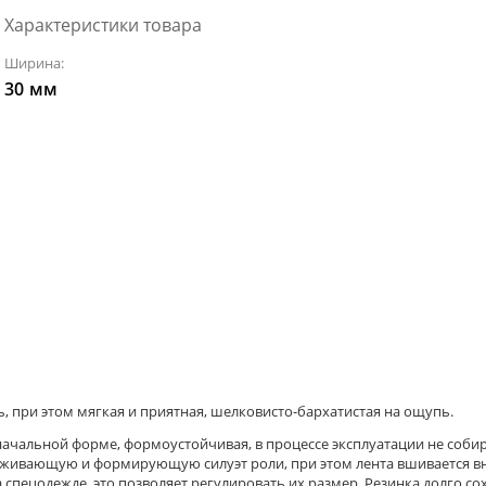
Характеристики товара
Ширина:
30
мм
ь, при этом мягкая и приятная, шелковисто-бархатистая на ощупь.
значальной форме, формоустойчивая, в процессе эксплуатации не соби
ерживающую и формирующую силуэт роли, при этом лента вшивается вн
 спецодежде, это позволяет регулировать их размер. Резинка долго сох