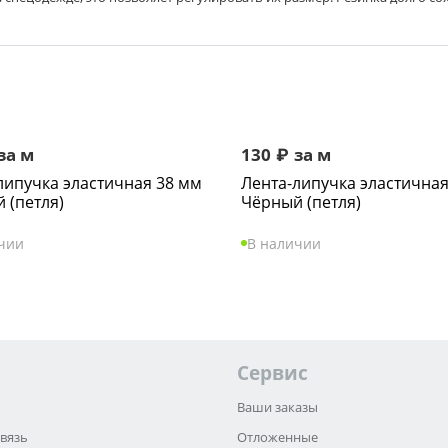
за м
130
₽
за м
липучка эластичная 38 мм
Лента-липучка эластичная
 (петля)
Чёрный (петля)
чии
В наличии
Сервис
Ваши заказы
связь
Отложенные