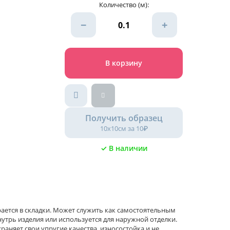
Количество (м):
−
+
В корзину
Получить образец
10х10см за 10₽
✓ В наличии
рается в складки. Может служить как самостоятельным
утрь изделия или используется для наружной отделки.
раняет свои упругие качества, износостойка и не