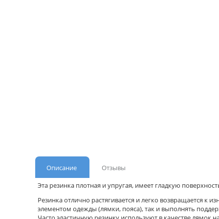
Описание
Отзывы
Эта резинка плотная и упругая, имеет гладкую поверхност
Резинка отлично растягивается и легко возвращается к и
элементом одежды (лямки, пояса), так и выполнять подд
Часто эластичную резинку используют в качестве лямок на