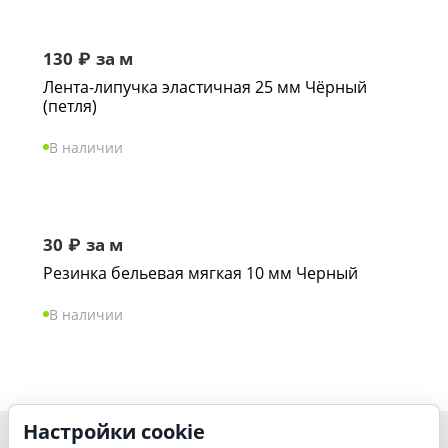
130
₽
за м
Лента-липучка эластичная 25 мм Чёрный
(петля)
В наличии
30
₽
за м
Резинка бельевая мягкая 10 мм Черный
В наличии
Настройки cookie
Моя учетная запись