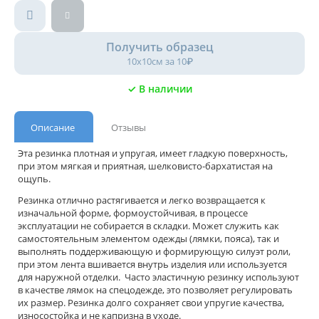
Получить образец
10х10см за 10₽
✓ В наличии
Описание
Отзывы
Эта резинка плотная и упругая, имеет гладкую поверхность,
при этом мягкая и приятная, шелковисто-бархатистая на
ощупь.
Резинка отлично растягивается и легко возвращается к
изначальной форме, формоустойчивая, в процессе
эксплуатации не собирается в складки. Может служить как
самостоятельным элементом одежды (лямки, пояса), так и
выполнять поддерживающую и формирующую силуэт роли,
при этом лента вшивается внутрь изделия или используется
для наружной отделки. Часто эластичную резинку используют
в качестве лямок на спецодежде, это позволяет регулировать
их размер. Резинка долго сохраняет свои упругие качества,
износостойка и не капризна в уходе.