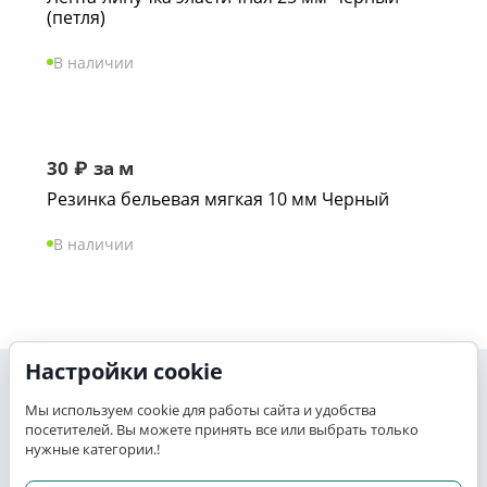
(петля)
В наличии
30
₽
за м
Резинка бельевая мягкая 10 мм Черный
В наличии
Настройки cookie
Моя учетная запись
Мы используем cookie для работы сайта и удобства
посетителей. Вы можете принять все или выбрать только
K-TEX
нужные категории.!