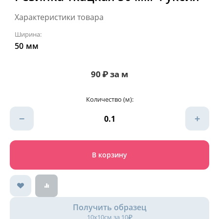
Характеристики товара
Ширина:
50
мм
90
₽
за м
Количество (м):
−
+
В корзину
Получить образец
10х10см за 10₽