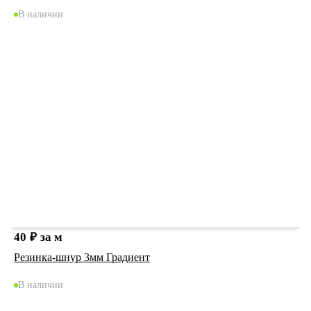
В наличии
40
₽
за м
Резинка-шнур 3мм Градиент
В наличии