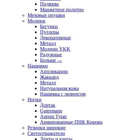
Подвязы
Манжетное полотно
Меховые опушки
Молнии
Бегунки
Пуллеры
Декоративные
Металл
Молнии YKK
Радужные
Больше
→
Нашивки
Аппликации
Жаккард
Металл
Натуральная кожа
Нашивка с люверсом
Нитки
Дортак
Gutermann
Aurora Tytan
Армированные ПНК Кирова
Резинки широкие
Светоотражатели
Ленты и канты