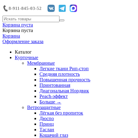
8-911-845-03-52
Корзина пуста
Корзина пуста
Корзина
Оформление заказа
Каталог
Курточные
Мембранные
Легкие ткани Рип-стоп
Средняя плотность
Повышенная прочность
Принтованная
Диагональная Нордвик
Peach-эффект
Больше
→
Ветрозащитные
Лёгкая без пропиток
Дюспо
Принц
Таслан
Кошачий глаз