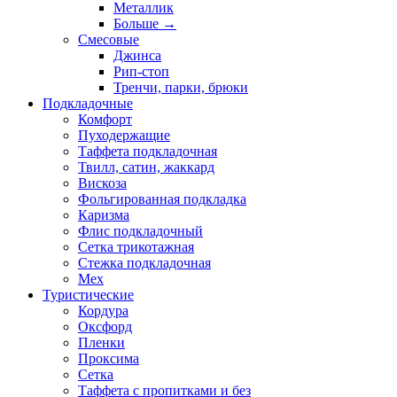
Металлик
Больше
→
Смесовые
Джинса
Рип-стоп
Тренчи, парки, брюки
Подкладочные
Комфорт
Пуходержащие
Таффета подкладочная
Твилл, сатин, жаккард
Вискоза
Фольгированная подкладка
Каризма
Флис подкладочный
Сетка трикотажная
Стежка подкладочная
Мех
Туристические
Кордура
Оксфорд
Пленки
Проксима
Сетка
Таффета с пропитками и без