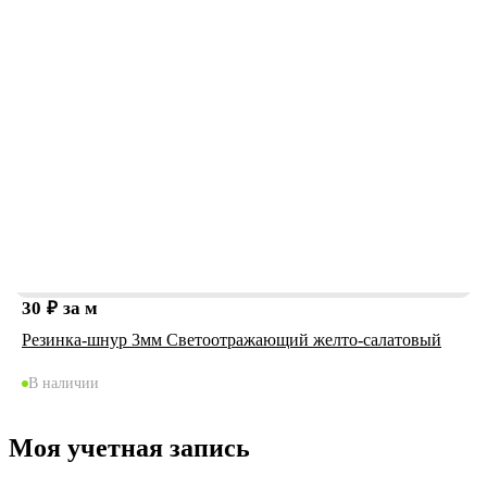
30
₽
за м
Резинка-шнур 3мм Светоотражающий желто-салатовый
В наличии
Моя учетная запись