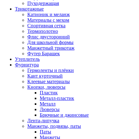
Пуходержащая
Трикотажные
Катионик и меланж
Материалы с мехом
Спортивная сетка
Термополотно
Флис двусторонний
Для школьной формы
Манжетный трикотаж
Футер Барашек
Утеплитель
Фурнитура
Гермоленты и плёнки
Кант курточный
Клеевые материалы
Кнопки, люверсы
Пластик
Металл-пластик
Металл
Люверсы
Брючные и джинсовые
Лента-липучка
Манжеты, подвязы, паты
Паты
Манжеты