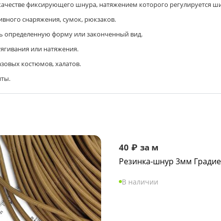
честве фиксирующего шнура, натяжением которого регулируется шири
ивного снаряжения, сумок, рюкзаков.
ь определенную форму или законченный вид.
тягивания или натяжения.
зовых костюмов, халатов.
ты.
40
₽
за м
Резинка-шнур 3мм Градие
В наличии