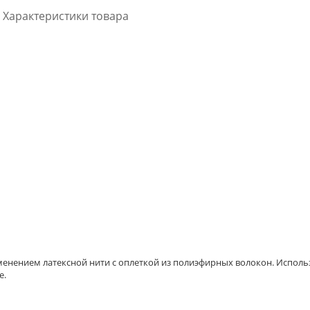
Характеристики товара
менением латексной нити с оплеткой из полиэфирных волокон. Использ
е.