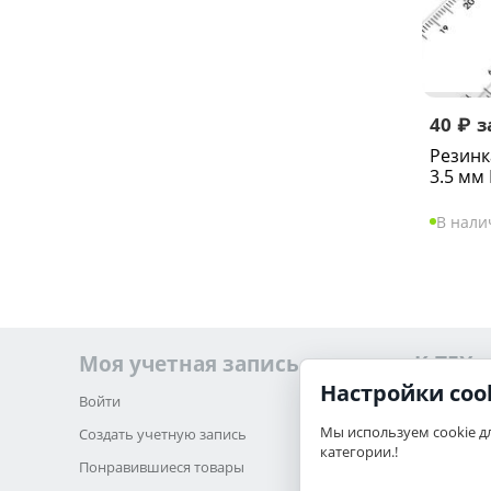
40
₽
з
Резин
3.5 мм
В нали
Моя учетная запись
K-TEX
Настройки coo
Войти
О нас
Мы используем cookie д
Создать учетную запись
Обратная 
категории.!
Понравившиеся товары
Карта сайт