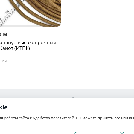
а м
ка-шнур высокопрочный
 Кайот (ИТГФ)
чии
Сервис
kie
Ваши заказы
ля работы сайта и удобства посетителей. Вы можете принять все или 
связь
Отложенные
а
Список сравнения