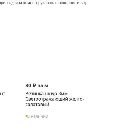
на, длина штанов, рукавов, капюшонов и т. д.
30
₽
за м
нт
Резинка-шнур 3мм
Светоотражающий желто-
салатовый
В наличии