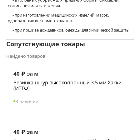
- в головных уборах – для придания формы, фиксации,
стягивания или натяжения.
- при изготовлении медицинских изделий: масок,
одноразовых костюмов, халатов.
- при пошиве дождевиков, одежды для химической защиты.
Сопутствующие товары
Найдено товаров:
40
₽
за м
Резинка-шнур высокопрочный 3.5 мм Хакки
(ИТГФ)
В наличии
40
₽
за м