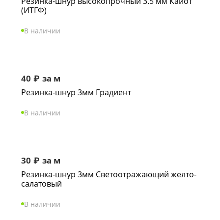
Резинка-шнур высокопрочный 3.5 мм Кайот
(ИТГФ)
В наличии
40
₽
за м
Резинка-шнур 3мм Градиент
В наличии
30
₽
за м
Резинка-шнур 3мм Светоотражающий желто-
салатовый
В наличии