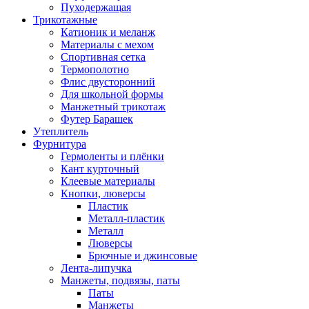
Пуходержащая
Трикотажные
Катионик и меланж
Материалы с мехом
Спортивная сетка
Термополотно
Флис двусторонний
Для школьной формы
Манжетный трикотаж
Футер Барашек
Утеплитель
Фурнитура
Гермоленты и плёнки
Кант курточный
Клеевые материалы
Кнопки, люверсы
Пластик
Металл-пластик
Металл
Люверсы
Брючные и джинсовые
Лента-липучка
Манжеты, подвязы, паты
Паты
Манжеты