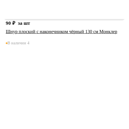
90
₽
за шт
Шнур плоский с наконечником чёрный 130 см Монклер
В наличии 4