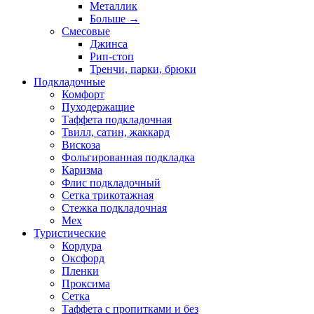
Металлик
Больше
→
Смесовые
Джинса
Рип-стоп
Тренчи, парки, брюки
Подкладочные
Комфорт
Пуходержащие
Таффета подкладочная
Твилл, сатин, жаккард
Вискоза
Фольгированная подкладка
Каризма
Флис подкладочный
Сетка трикотажная
Стежка подкладочная
Мех
Туристические
Кордура
Оксфорд
Пленки
Проксима
Сетка
Таффета с пропитками и без