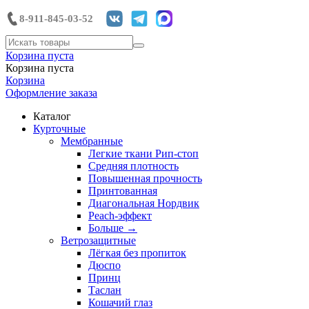
8-911-845-03-52
Корзина пуста
Корзина пуста
Корзина
Оформление заказа
Каталог
Курточные
Мембранные
Легкие ткани Рип-стоп
Средняя плотность
Повышенная прочность
Принтованная
Диагональная Нордвик
Peach-эффект
Больше
→
Ветрозащитные
Лёгкая без пропиток
Дюспо
Принц
Таслан
Кошачий глаз