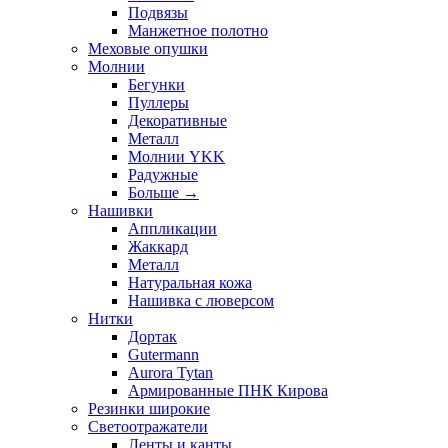
Подвязы
Манжетное полотно
Меховые опушки
Молнии
Бегунки
Пуллеры
Декоративные
Металл
Молнии YKK
Радужные
Больше
→
Нашивки
Аппликации
Жаккард
Металл
Натуральная кожа
Нашивка с люверсом
Нитки
Дортак
Gutermann
Aurora Tytan
Армированные ПНК Кирова
Резинки широкие
Светоотражатели
Ленты и канты