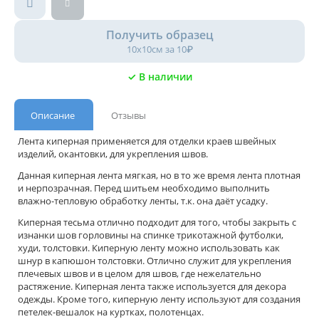
Получить образец
10х10см за 10₽
✓ В наличии
Описание
Отзывы
Лента киперная применяется для отделки краев швейных
изделий, окантовки, для укрепления швов.
Данная киперная лента мягкая, но в то же время лента плотная
и нерпозрачная. Перед шитьем необходимо выполнить
влажно-тепловую обработку ленты, т.к. она даёт усадку.
Киперная тесьма отлично подходит для того, чтобы закрыть с
изнанки шов горловины на спинке трикотажной футболки,
худи, толстовки. Киперную ленту можно использовать как
шнур в капюшон толстовки. Отлично служит для укрепления
плечевых швов и в целом для швов, где нежелательно
растяжение. Киперная лента также используется для декора
одежды. Кроме того, киперную ленту используют для создания
петелек-вешалок на куртках, полотенцах.