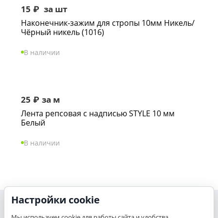
15
₽
за шт
Наконечник-зажим для стропы 10мм Никель/
Чёрный никель (1016)
В наличии
25
₽
за м
Лента репсовая с надписью STYLE 10 мм
Белый
В наличии
Настройки cookie
Моя учетная запись
Мы используем cookie для работы сайта и удобства