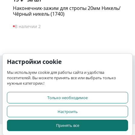
Наконечник-зажим для стропы 20мм Никель/
Чёрный никель (1740)
В наличии 2
Настройки cookie
Моя учетная запись
Мы используем cookie для работы сайта и удобства
посетителей. Вы можете принять все или выбрать только
K-TEX
нужные категории.!
Сервис
Только необходимое
Настроить
Прочее
Принять все
© 2015 - 2026 K-TEX