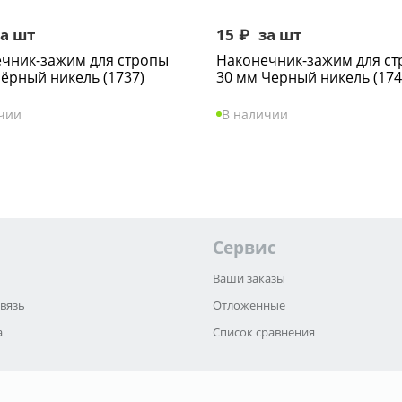
а шт
15
₽
за шт
чник-зажим для стропы
Наконечник-зажим для с
ёрный никель (1737)
30 мм Черный никель (174
чии
В наличии
Сервис
Ваши заказы
связь
Отложенные
а
Список сравнения