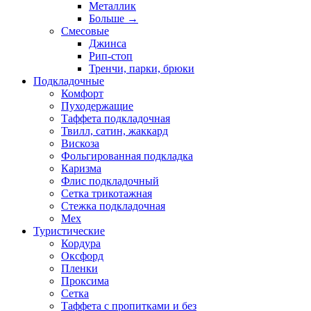
Металлик
Больше
→
Смесовые
Джинса
Рип-стоп
Тренчи, парки, брюки
Подкладочные
Комфорт
Пуходержащие
Таффета подкладочная
Твилл, сатин, жаккард
Вискоза
Фольгированная подкладка
Каризма
Флис подкладочный
Сетка трикотажная
Стежка подкладочная
Мех
Туристические
Кордура
Оксфорд
Пленки
Проксима
Сетка
Таффета с пропитками и без