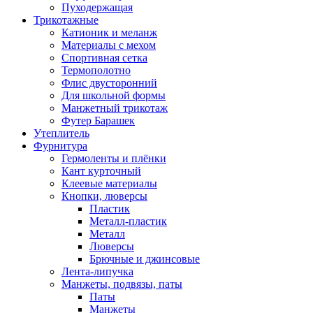
Пуходержащая
Трикотажные
Катионик и меланж
Материалы с мехом
Спортивная сетка
Термополотно
Флис двусторонний
Для школьной формы
Манжетный трикотаж
Футер Барашек
Утеплитель
Фурнитура
Гермоленты и плёнки
Кант курточный
Клеевые материалы
Кнопки, люверсы
Пластик
Металл-пластик
Металл
Люверсы
Брючные и джинсовые
Лента-липучка
Манжеты, подвязы, паты
Паты
Манжеты