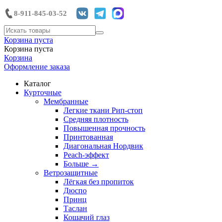
8-911-845-03-52
Корзина пуста
Корзина пуста
Корзина
Оформление заказа
Каталог
Курточные
Мембранные
Легкие ткани Рип-стоп
Средняя плотность
Повышенная прочность
Принтованная
Диагональная Нордвик
Peach-эффект
Больше
→
Ветрозащитные
Лёгкая без пропиток
Дюспо
Принц
Таслан
Кошачий глаз