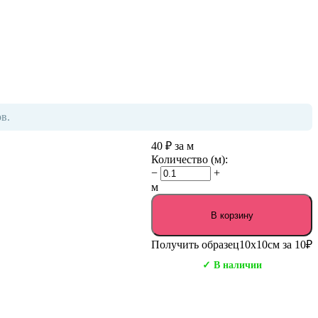
в.
40
₽
за м
Количество (м):
−
+
м
В корзину
Получить образец
10х10см за 10₽
✓ В наличии