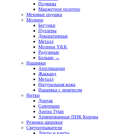
Подвязы
Манжетное полотно
Меховые опушки
Молнии
Бегунки
Пуллеры
Декоративные
Металл
Молнии YKK
Радужные
Больше
→
Нашивки
Аппликации
Жаккард
Металл
Натуральная кожа
Нашивка с люверсом
Нитки
Дортак
Gutermann
Aurora Tytan
Армированные ПНК Кирова
Резинки широкие
Светоотражатели
Ленты и канты