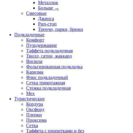
Металлик
Больше
→
Смесовые
Джинса
Рип-стоп
Тренчи, парки, брюки
Подкладочные
Комфорт
Пуходержащие
Таффета подкладочная
Твилл, сатин, жаккард
Вискоза
Фольгированная подкладка
Каризма
Флис подкладочный
Сетка трикотажная
Стежка подкладочная
Мех
Туристические
Кордура
Оксфорд
Пленки
Проксима
Сетка
Таффета с пропитками и без