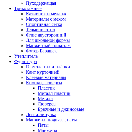
Пуходержащая
Трикотажные
Катионик и меланж
Материалы с мехом
Спортивная сетка
Термополотно
Флис двусторонний
Для школьной формы
Манжетный трикотаж
Футер Барашек
Утеплитель
Фурнитура
Гермоленты и плёнки
Кант курточный
Клеевые материалы
Кнопки, люверсы
Пластик
Металл-пластик
Металл
Люверсы
Брючные и джинсовые
Лента-липучка
Манжеты, подвязы, паты
Паты
Манжеты