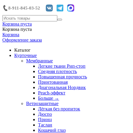
8-911-845-03-52
Корзина пуста
Корзина пуста
Корзина
Оформление заказа
Каталог
Курточные
Мембранные
Легкие ткани Рип-стоп
Средняя плотность
Повышенная прочность
Принтованная
Диагональная Нордвик
Peach-эффект
Больше
→
Ветрозащитные
Лёгкая без пропиток
Дюспо
Принц
Таслан
Кошачий глаз