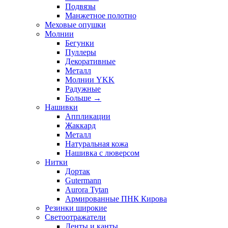
Подвязы
Манжетное полотно
Меховые опушки
Молнии
Бегунки
Пуллеры
Декоративные
Металл
Молнии YKK
Радужные
Больше
→
Нашивки
Аппликации
Жаккард
Металл
Натуральная кожа
Нашивка с люверсом
Нитки
Дортак
Gutermann
Aurora Tytan
Армированные ПНК Кирова
Резинки широкие
Светоотражатели
Ленты и канты