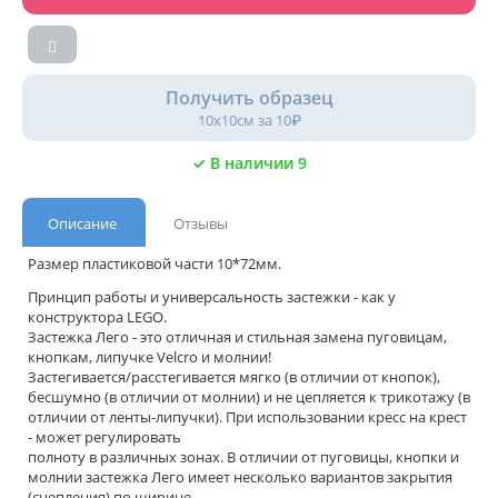
Получить образец
10х10см за 10₽
✓ В наличии 9
Описание
Отзывы
Размер пластиковой части 10*72мм.
Принцип работы и универсальность застежки - как у
конструктора LEGO.
Застежка Лего - это отличная и стильная замена пуговицам,
кнопкам, липучке Velcro и молнии!
Застегивается/расстегивается мягко (в отличии от кнопок),
бесшумно (в отличии от молнии) и не цепляется к трикотажу (в
отличии от ленты-липучки). При использовании кресс на крест
- может регулировать
полноту в различных зонах. В отличии от пуговицы, кнопки и
молнии застежка Лего имеет несколько вариантов закрытия
(сцепления) по ширине.