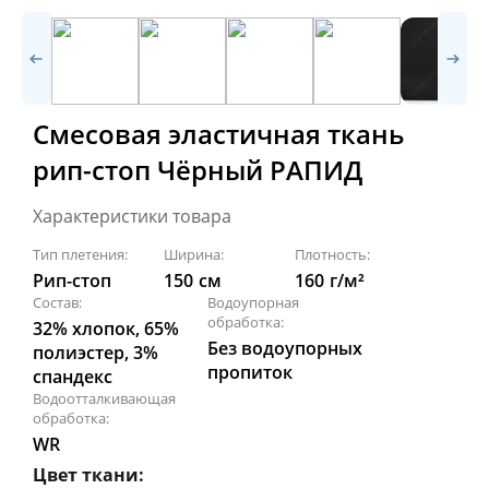
Смесовая эластичная ткань
рип-стоп Чёрный РАПИД
Характеристики товара
Тип плетения:
Ширина:
Плотность:
Рип-стоп
150
см
160
г/м²
Состав:
Водоупорная
обработка:
32% хлопок, 65%
Без водоупорных
полиэстер, 3%
пропиток
спандекс
Водоотталкивающая
обработка:
WR
Цвет ткани: