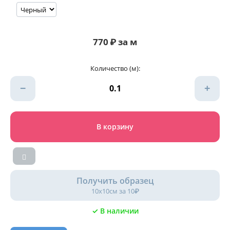
770
₽
за м
Количество (м):
−
+
В корзину
Получить образец
10х10см за 10₽
✓ В наличии