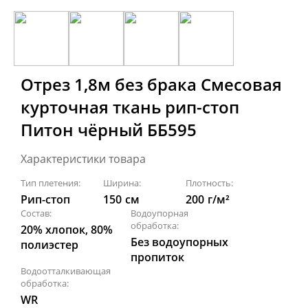
Отрез 1,8м без брака Смесовая
курточная ткань рип-стоп
Питон чёрный ББ595
Характеристики товара
Тип плетения:
Ширина:
Плотность:
Рип-стоп
150
см
200
г/м²
Состав:
Водоупорная
обработка:
20% хлопок, 80%
Без водоупорных
полиэстер
пропиток
Водоотталкивающая
обработка:
WR