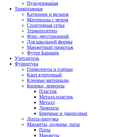
Пуходержащая
Трикотажные
Катионик и меланж
Материалы с мехом
Спортивная сетка
Термополотно
Флис двусторонний
Для школьной формы
Манжетный трикотаж
Футер Барашек
Утеплитель
Фурнитура
Гермоленты и плёнки
Кант курточный
Клеевые материалы
Кнопки, люверсы
Пластик
Металл-пластик
Металл
Люверсы
Брючные и джинсовые
Лента-липучка
Манжеты, подвязы, паты
Паты
Манжеты