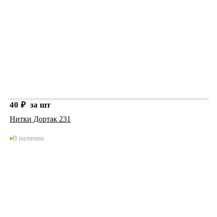
40
₽
за шт
Нитки Дортак 231
В наличии