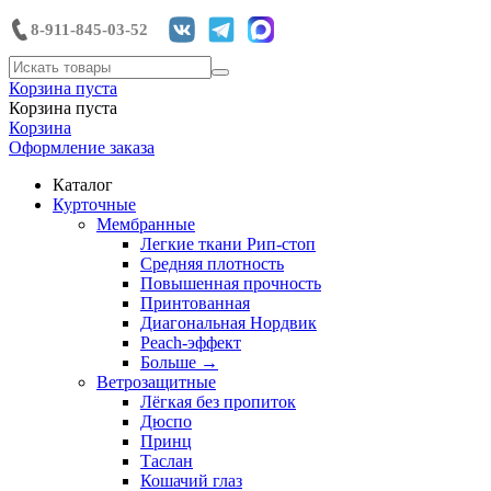
8-911-845-03-52
Корзина пуста
Корзина пуста
Корзина
Оформление заказа
Каталог
Курточные
Мембранные
Легкие ткани Рип-стоп
Средняя плотность
Повышенная прочность
Принтованная
Диагональная Нордвик
Peach-эффект
Больше
→
Ветрозащитные
Лёгкая без пропиток
Дюспо
Принц
Таслан
Кошачий глаз