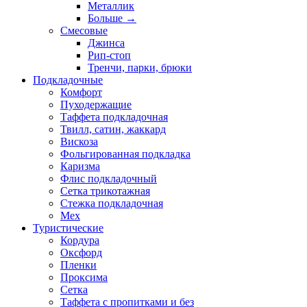
Металлик
Больше
→
Смесовые
Джинса
Рип-стоп
Тренчи, парки, брюки
Подкладочные
Комфорт
Пуходержащие
Таффета подкладочная
Твилл, сатин, жаккард
Вискоза
Фольгированная подкладка
Каризма
Флис подкладочный
Сетка трикотажная
Стежка подкладочная
Мех
Туристические
Кордура
Оксфорд
Пленки
Проксима
Сетка
Таффета с пропитками и без