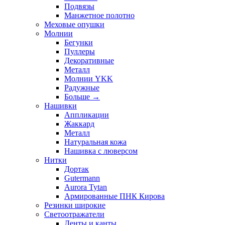
Подвязы
Манжетное полотно
Меховые опушки
Молнии
Бегунки
Пуллеры
Декоративные
Металл
Молнии YKK
Радужные
Больше
→
Нашивки
Аппликации
Жаккард
Металл
Натуральная кожа
Нашивка с люверсом
Нитки
Дортак
Gutermann
Aurora Tytan
Армированные ПНК Кирова
Резинки широкие
Светоотражатели
Ленты и канты