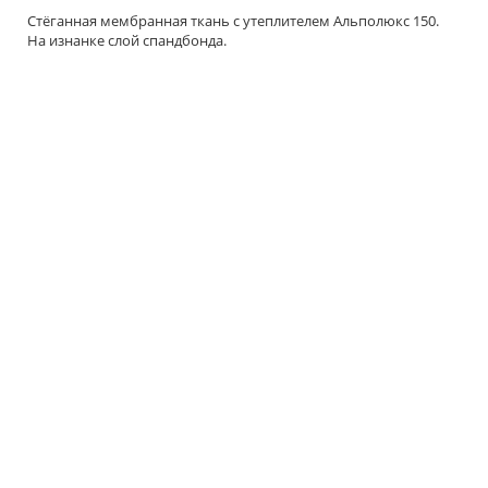
Стёганная мембранная ткань с утеплителем Альполюкс 150.
На изнанке слой спандбонда.