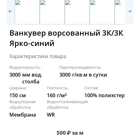
Ванкувер ворсованный 3К/3К
Ярко-синий
Характеристики товара
Водоупорность :
Паропроницаемость:
3000
мм вод.
3000
г/кв.м в сутки
столба
Ширина:
Плотность:
Состав:
150
см
160
г/м²
100% полиэстер
Водоупорная
Водоотталкивающая
обработка:
обработка:
Мембрана
WR
500
₽
за м