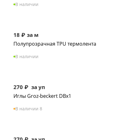
В наличии
18
₽
за м
Полупрозрачная TPU термолента
В наличии
270
₽
за уп
Иглы Groz-beckert DBx1
В наличии 8
270
₽
за уп