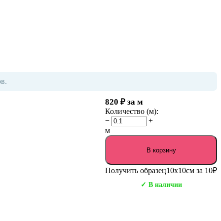
в.
820
₽
за м
Количество (м):
−
+
м
В корзину
Получить образец
10х10см за 10₽
✓ В наличии