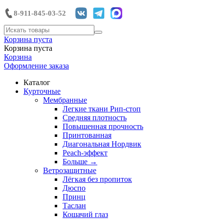
8-911-845-03-52
Корзина пуста
Корзина пуста
Корзина
Оформление заказа
Каталог
Курточные
Мембранные
Легкие ткани Рип-стоп
Средняя плотность
Повышенная прочность
Принтованная
Диагональная Нордвик
Peach-эффект
Больше
→
Ветрозащитные
Лёгкая без пропиток
Дюспо
Принц
Таслан
Кошачий глаз