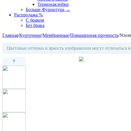
Термонаклейки
Больше Фурнитура
→
Распродажа %
С браком
Без брака
Главная
/
Курточные
/
Мембранные
/
Повышенная прочность
/
Усил
Цветовые оттенки и яркость изображения могут отличаться в