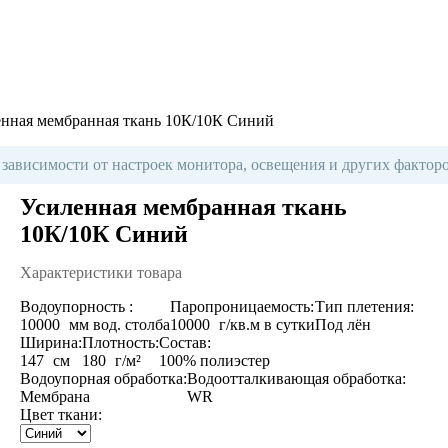
енная мембранная ткань 10К/10К Синий
 зависимости от настроек монитора, освещения и других факторо
Усиленная мембранная ткань
10К/10К Синий
Характеристики товара
Водоупорность :
Паропроницаемость:
Тип плетения:
10000
мм вод. столба
10000
г/кв.м в сутки
Под лён
Ширина:
Плотность:
Состав:
147
см
180
г/м²
100% полиэстер
Водоупорная обработка:
Водоотталкивающая обработка:
Мембрана
WR
Цвет ткани: