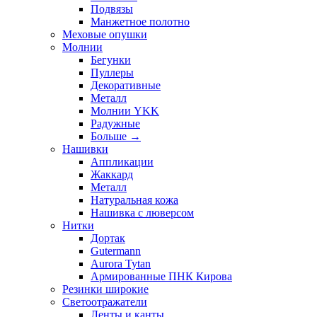
Подвязы
Манжетное полотно
Меховые опушки
Молнии
Бегунки
Пуллеры
Декоративные
Металл
Молнии YKK
Радужные
Больше
→
Нашивки
Аппликации
Жаккард
Металл
Натуральная кожа
Нашивка с люверсом
Нитки
Дортак
Gutermann
Aurora Tytan
Армированные ПНК Кирова
Резинки широкие
Светоотражатели
Ленты и канты