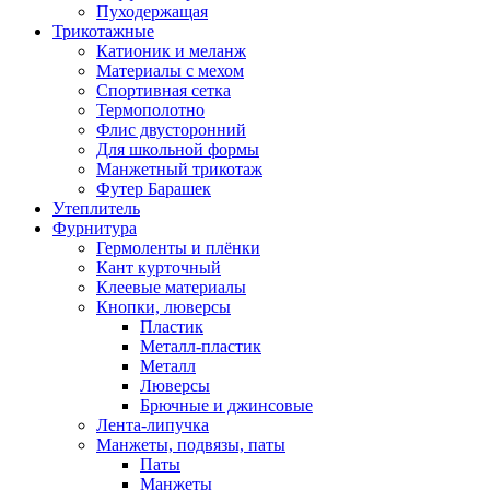
Пуходержащая
Трикотажные
Катионик и меланж
Материалы с мехом
Спортивная сетка
Термополотно
Флис двусторонний
Для школьной формы
Манжетный трикотаж
Футер Барашек
Утеплитель
Фурнитура
Гермоленты и плёнки
Кант курточный
Клеевые материалы
Кнопки, люверсы
Пластик
Металл-пластик
Металл
Люверсы
Брючные и джинсовые
Лента-липучка
Манжеты, подвязы, паты
Паты
Манжеты