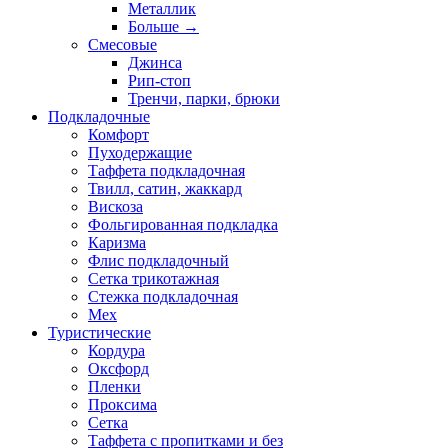
Металлик
Больше
→
Смесовые
Джинса
Рип-стоп
Тренчи, парки, брюки
Подкладочные
Комфорт
Пуходержащие
Таффета подкладочная
Твилл, сатин, жаккард
Вискоза
Фольгированная подкладка
Каризма
Флис подкладочный
Сетка трикотажная
Стежка подкладочная
Мех
Туристические
Кордура
Оксфорд
Пленки
Проксима
Сетка
Таффета с пропитками и без