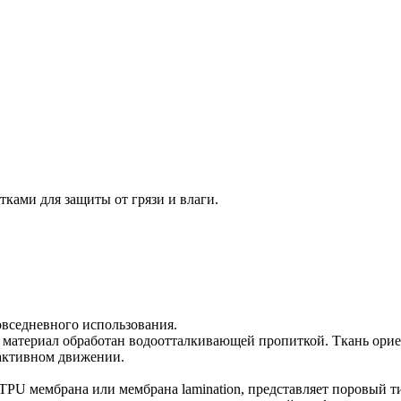
ками для защиты от грязи и влаги.
повседневного использования.
ов, материал обработан водоотталкивающей пропиткой. Ткань ор
 активном движении.
 TPU мембрана или мембрана lamination, представляет поровый