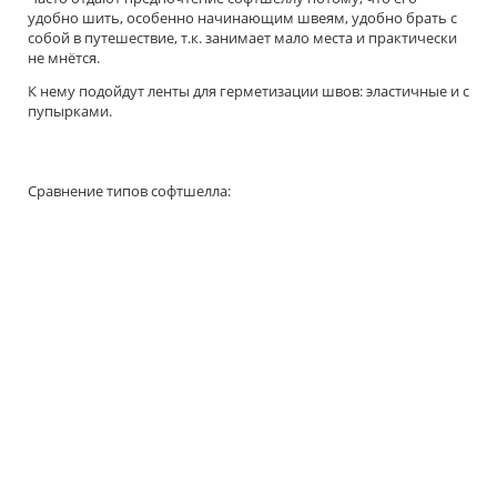
удобно шить, особенно начинающим швеям, удобно брать с
собой в путешествие, т.к. занимает мало места и практически
не мнётся.
К нему подойдут ленты для герметизации швов: эластичные и с
пупырками.
Сравнение типов софтшелла: