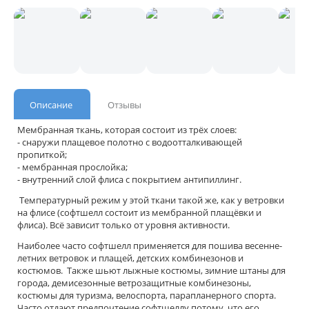
Описание
Отзывы
Мембранная ткань, которая состоит из трёх слоев:
- снаружи плащевое полотно с водоотталкивающей
пропиткой;
- мембранная прослойка;
- внутренний слой флиса с покрытием антипиллинг.
Температурный режим у этой ткани такой же, как у ветровки
на флисе (софтшелл состоит из мембранной плащёвки и
флиса). Всё зависит только от уровня активности.
Наиболее часто софтшелл применяется для пошива весенне-
летних ветровок и плащей, детских комбинезонов и
костюмов. Также шьют лыжные костюмы, зимние штаны для
города, демисезонные ветрозащитные комбинезоны,
костюмы для туризма, велоспорта, парапланерного спорта.
Часто отдают предпочтение софтшеллу потому, что его