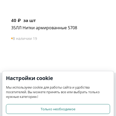
40
₽
за шт
35ЛЛ Нитки армированные 5708
В наличии 19
Настройки cookie
Моя учетная запись
Мы используем cookie для работы сайта и удобства
посетителей. Вы можете принять все или выбрать только
K-TEX
нужные категории.!
Сервис
Только необходимое