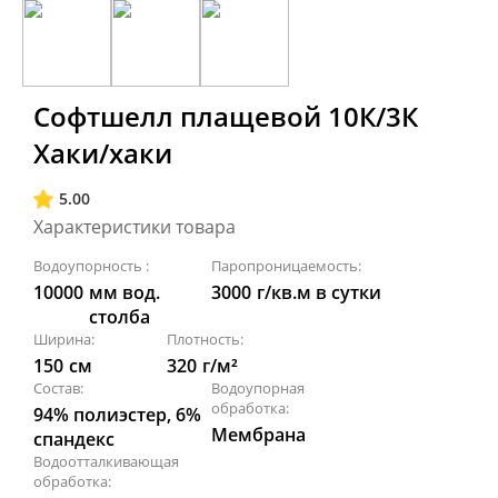
Софтшелл плащевой 10К/3К
Хаки/хаки
5.00
Характеристики товара
Водоупорность :
Паропроницаемость:
10000
мм вод.
3000
г/кв.м в сутки
столба
Ширина:
Плотность:
150
см
320
г/м²
Состав:
Водоупорная
обработка:
94% полиэстер, 6%
Мембрана
спандекс
Водоотталкивающая
обработка: