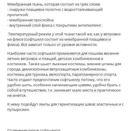
Мембранная ткань, которая состоит из трёх слоев:
- снаружи плащевое полотно с водоотталкивающей
пропиткой;
- мембранная прослойка;
- внутренний слой флиса с покрытием антипиллинг.
Температурный режим у этой ткани такой же, как у ветровки
на флисе (софтшелл состоит из мембранной плащёвки и
флиса). Всё зависит только от уровня активности.
Наиболее часто софтшелл применяется для пошива весенне-
летних ветровок и плащей, детских комбинезонов и
костюмов. Также шьют лыжные костюмы, зимние штаны для
города, демисезонные ветрозащитные комбинезоны,
костюмы для туризма, велоспорта, парапланерного спорта.
Часто отдают предпочтение софтшеллу потому, что его
удобно шить, особенно начинающим швеям, удобно брать с
собой в путешествие, т.к. занимает мало места и практически
не мнётся.
К нему подойдут ленты для герметизации швов: эластичные и с
пупырками.
Сравнение типов софтшелла: