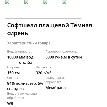
Софтшелл плащевой Тёмная
сирень
Характеристики товара
Водоупорность :
Паропроницаемость:
10000
мм вод.
5000
г/кв.м в сутки
столба
Ширина:
Плотность:
150
см
320
г/м²
Состав:
Водоупорная
обработка:
94% полиэстер, 6%
Мембрана
спандекс
Водоотталкивающая
обработка:
WR