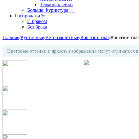
Термонаклейки
Больше Фурнитура
→
Распродажа %
С браком
Без брака
Главная
/
Курточные
/
Ветрозащитные
/
Кошачий глаз
/
Кошачий гла
Цветовые оттенки и яркость изображения могут отличаться в