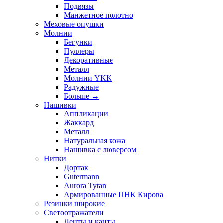
Подвязы
Манжетное полотно
Меховые опушки
Молнии
Бегунки
Пуллеры
Декоративные
Металл
Молнии YKK
Радужные
Больше
→
Нашивки
Аппликации
Жаккард
Металл
Натуральная кожа
Нашивка с люверсом
Нитки
Дортак
Gutermann
Aurora Tytan
Армированные ПНК Кирова
Резинки широкие
Светоотражатели
Ленты и канты