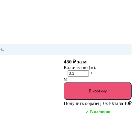
в.
480
₽
за м
Количество (м):
−
+
м
В корзину
Получить образец
10х10см за 10₽
✓ В наличии