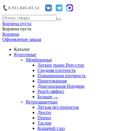
8-911-845-03-52
Корзина пуста
Корзина пуста
Корзина
Оформление заказа
Каталог
Курточные
Мембранные
Легкие ткани Рип-стоп
Средняя плотность
Повышенная прочность
Принтованная
Диагональная Нордвик
Peach-эффект
Больше
→
Ветрозащитные
Лёгкая без пропиток
Дюспо
Принц
Таслан
Кошачий глаз