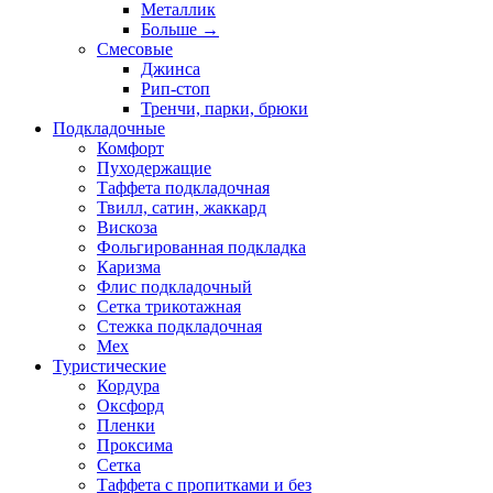
Металлик
Больше
→
Смесовые
Джинса
Рип-стоп
Тренчи, парки, брюки
Подкладочные
Комфорт
Пуходержащие
Таффета подкладочная
Твилл, сатин, жаккард
Вискоза
Фольгированная подкладка
Каризма
Флис подкладочный
Сетка трикотажная
Стежка подкладочная
Мех
Туристические
Кордура
Оксфорд
Пленки
Проксима
Сетка
Таффета с пропитками и без