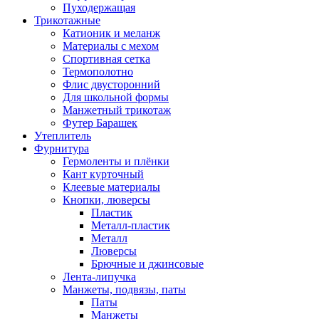
Пуходержащая
Трикотажные
Катионик и меланж
Материалы с мехом
Спортивная сетка
Термополотно
Флис двусторонний
Для школьной формы
Манжетный трикотаж
Футер Барашек
Утеплитель
Фурнитура
Гермоленты и плёнки
Кант курточный
Клеевые материалы
Кнопки, люверсы
Пластик
Металл-пластик
Металл
Люверсы
Брючные и джинсовые
Лента-липучка
Манжеты, подвязы, паты
Паты
Манжеты