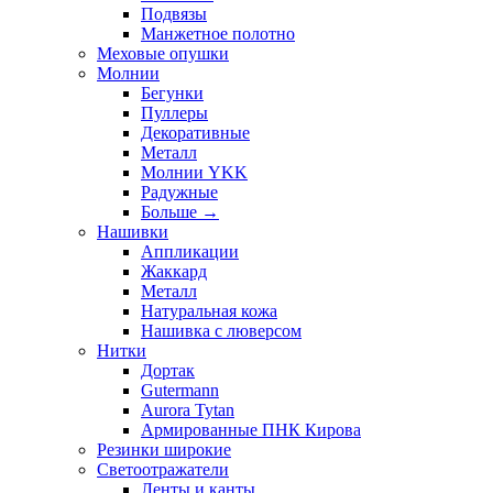
Подвязы
Манжетное полотно
Меховые опушки
Молнии
Бегунки
Пуллеры
Декоративные
Металл
Молнии YKK
Радужные
Больше
→
Нашивки
Аппликации
Жаккард
Металл
Натуральная кожа
Нашивка с люверсом
Нитки
Дортак
Gutermann
Aurora Tytan
Армированные ПНК Кирова
Резинки широкие
Светоотражатели
Ленты и канты