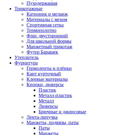
Пуходержащая
Трикотажные
Катионик и меланж
Материалы с мехом
Спортивная сетка
Термополотно
Флис двусторонний
Для школьной формы
Манжетный трикотаж
Футер Барашек
Утеплитель
Фурнитура
Гермоленты и плёнки
Кант курточный
Клеевые материалы
Кнопки, люверсы
Пластик
Металл-пластик
Металл
Люверсы
Брючные и джинсовые
Лента-липучка
Манжеты, подвязы, паты
Паты
Манжеты