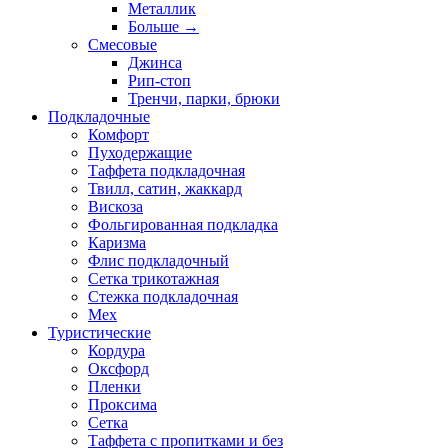
Металлик
Больше
→
Смесовые
Джинса
Рип-стоп
Тренчи, парки, брюки
Подкладочные
Комфорт
Пуходержащие
Таффета подкладочная
Твилл, сатин, жаккард
Вискоза
Фольгированная подкладка
Каризма
Флис подкладочный
Сетка трикотажная
Стежка подкладочная
Мех
Туристические
Кордура
Оксфорд
Пленки
Проксима
Сетка
Таффета с пропитками и без