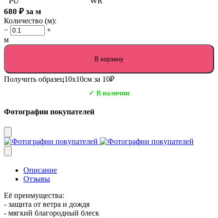
PU
WR
680
₽
за м
Количество (м):
−
+
м
В корзину
Получить образец
10х10см за 10₽
✓ В наличии
Фотографии покупателей
Описание
Отзывы
Её преимущества:
- защита от ветра и дождя
- мягкий благородный блеск