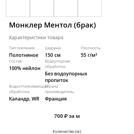
Монклер Ментол (брак)
Характеристики товара
Тип плетения:
Ширина:
Плотность:
Полотняное
150
см
55
г/м²
Состав:
Водоупорная
обработка:
100% нейлон
Без водоупорных
пропиток
Водоотталкивающая
Страна
обработка:
производитель:
Каландр, WR
Франция
700
₽
за м
Количество (м):