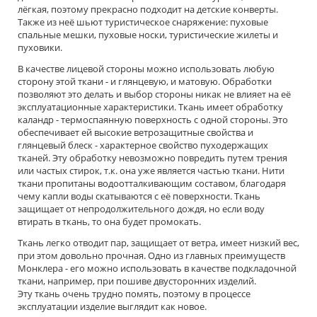
лёгкая, поэтому прекрасно подходит на детские конверты.
Также из неё шьют туристическое снаряжение: пуховые
спальные мешки, пуховые носки, туристические жилеты и
пуховики.
В качестве лицевой стороны можно использовать любую
сторону этой ткани - и глянцевую, и матовую. Обработки
позволяют это делать и выбор стороны никак не влияет на её
эксплуатационные характеристики. Ткань имеет обработку
каландр - термоспаянную поверхность с одной стороны. Это
обеспечивает ей высокие ветрозащитные свойства и
глянцевый блеск - характерное свойство пуходержащих
тканей. Эту обработку невозможно повредить путем трения
или частых стирок, т.к. она уже является частью ткани. Нити
ткани пропитаны водоотталкивающим составом, благодаря
чему капли воды скатываются с её поверхности. Ткань
защищает от непродолжительного дождя, но если воду
втирать в ткань, то она будет промокать.
Ткань легко отводит пар, защищает от ветра, имеет низкий вес,
при этом довольно прочная. Одно из главных преимуществ
Монклера - его можно использовать в качестве подкладочной
ткани, например, при пошиве двусторонних изделий.
Эту ткань очень трудно помять, поэтому в процессе
эксплуатации изделие выглядит как новое.