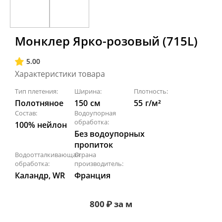
Монклер Ярко-розовый (715L)
5.00
Характеристики товара
Тип плетения:
Ширина:
Плотность:
Полотняное
150
см
55
г/м²
Состав:
Водоупорная
обработка:
100% нейлон
Без водоупорных
пропиток
Водоотталкивающая
Страна
обработка:
производитель:
Каландр, WR
Франция
800
₽
за м