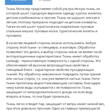
Ткань Монклер представляет собой ультра-лёгкую ткань, из
которой шьют городскую верхнюю одежду: куртки, жилетки,
детские комбинезоны и прочее. Ткань не шуршит, мягкая и
лёгкая, поэтому прекрасно подходит на детские конверты.
Также из неё шьют туристическое снаряжение: пуховые
спальные мешки, пуховые носки, туристические жилеты и
пуховики.
В качестве лицевой стороны можно использовать любую
сторону этой ткани - и глянцевую, и матовую. Обработки
позволяют это делать и выбор стороны никак не влияет на её
эксплуатационные характеристики. Ткань имеет обработку
каландр - термоспаянную поверхность с одной стороны. Это
обеспечивает ей высокие ветрозащитные свойства и
глянцевый блеск - характерное свойство пуходержащих
тканей. Эту обработку невозможно повредить путем трения
или частых стирок, т.к. она уже является частью ткани. Нити
ткани пропитаны водоотталкивающим составом, благодаря
чему капли воды скатываются с её поверхности. Ткань
защищает от непродолжительного дождя, но если воду
втирать в ткань, то она будет промокать.
Ткань легко отводит пар, защищает от ветра, имеет низкий вес,
при этом довольно прочная. Одно из главных преимуществ