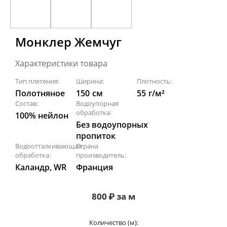
Монклер Жемчуг
Характеристики товара
Тип плетения:
Ширина:
Плотность:
Полотняное
150
см
55
г/м²
Состав:
Водоупорная
обработка:
100% нейлон
Без водоупорных
пропиток
Водоотталкивающая
Страна
обработка:
производитель:
Каландр, WR
Франция
800
₽
за м
Количество (м):