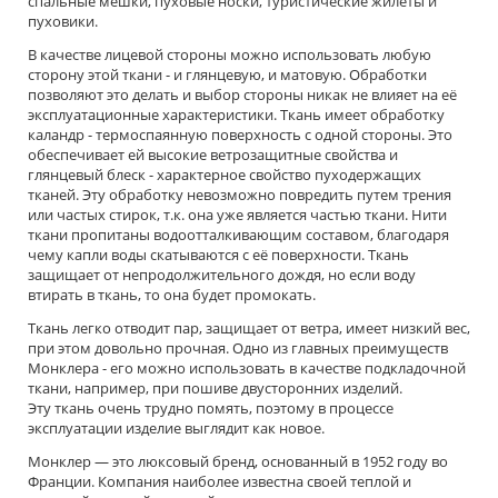
спальные мешки, пуховые носки, туристические жилеты и
пуховики.
В качестве лицевой стороны можно использовать любую
сторону этой ткани - и глянцевую, и матовую. Обработки
позволяют это делать и выбор стороны никак не влияет на её
эксплуатационные характеристики. Ткань имеет обработку
каландр - термоспаянную поверхность с одной стороны. Это
обеспечивает ей высокие ветрозащитные свойства и
глянцевый блеск - характерное свойство пуходержащих
тканей. Эту обработку невозможно повредить путем трения
или частых стирок, т.к. она уже является частью ткани. Нити
ткани пропитаны водоотталкивающим составом, благодаря
чему капли воды скатываются с её поверхности. Ткань
защищает от непродолжительного дождя, но если воду
втирать в ткань, то она будет промокать.
Ткань легко отводит пар, защищает от ветра, имеет низкий вес,
при этом довольно прочная. Одно из главных преимуществ
Монклера - его можно использовать в качестве подкладочной
ткани, например, при пошиве двусторонних изделий.
Эту ткань очень трудно помять, поэтому в процессе
эксплуатации изделие выглядит как новое.
Монклер — это люксовый бренд, основанный в 1952 году во
Франции. Компания наиболее известна своей теплой и