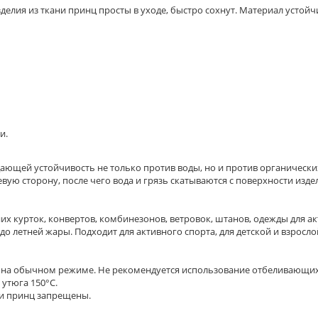
зделия из ткани принц просты в уходе, быстро сохнут. Материал устой
и.
ющей устойчивость не только против воды, но и против органических
ую сторону, после чего вода и грязь скатываются с поверхности изде
х курток, конвертов, комбинезонов, ветровок, штанов, одежды для ак
 летней жары. Подходит для активного спорта, для детской и взросло
м на обычном режиме. Не рекомендуется использование отбеливающих
утюга 150°С.
ни принц запрещены.