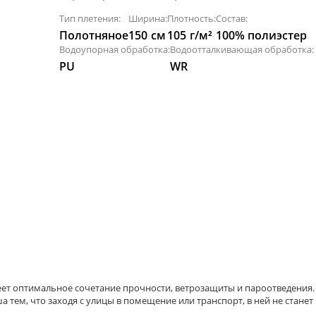
Тип плетения:
Ширина:
Плотность:
Состав:
Полотняное
150
см
105
г/м²
100% полиэстер
Водоупорная обработка:
Водоотталкивающая обработка:
PU
WR
ет оптимальное сочетание прочности, ветрозащиты и пароотведения. 
а тем, что заходя с улицы в помещение или транспорт, в ней не станет