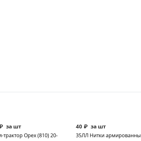
₽
за шт
40
₽
за шт
-трактор Орех (810) 20-
35ЛЛ Нитки армированны