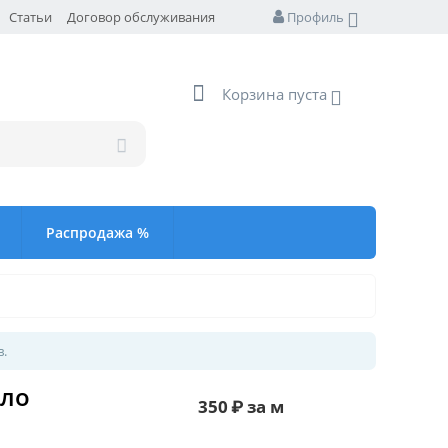
Статьи
Договор обслуживания
Профиль
Корзина пуста
Распродажа %
в.
ало
350
₽
за м