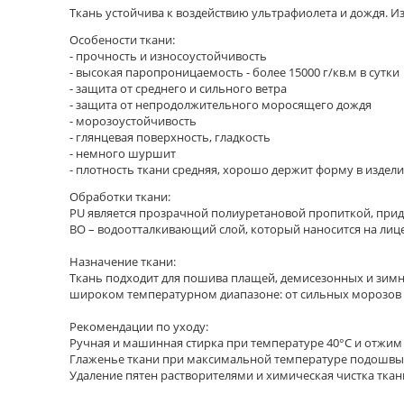
Ткань устойчива к воздействию ультрафиолета и дождя. И
Особености ткани:
- прочность и износоустойчивость
- высокая паропроницаемость - более 15000 г/кв.м в сутки
- защита от среднего и сильного ветра
- защита от непродолжительного моросящего дождя
- морозоустойчивость
- глянцевая поверхность, гладкость
- немного шуршит
- плотность ткани средняя, хорошо держит форму в издели
Обработки ткани:
PU является прозрачной полиуретановой пропиткой, прида
ВО – водоотталкивающий слой, который наносится на лицев
Назначение ткани:
Ткань подходит для пошива плащей, демисезонных и зимни
широком температурном диапазоне: от сильных морозов до
Рекомендации по уходу:
Ручная и машинная стирка при температуре 40°С и отжи
Глаженье ткани при максимальной температуре подошвы 
Удаление пятен растворителями и химическая чистка тка