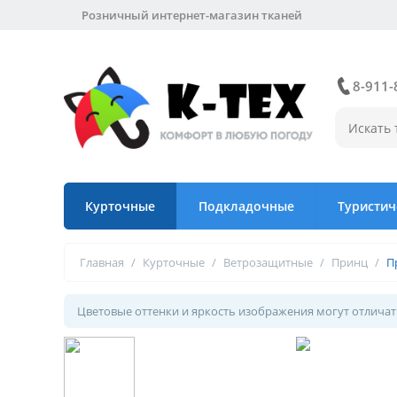
Розничный интернет-магазин тканей
8-911-
Курточные
Подкладочные
Туристич
Главная
/
Курточные
/
Ветрозащитные
/
Принц
/
П
Цветовые оттенки и яркость изображения могут отличать