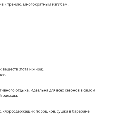
чив к трению, многократным изгибам.
 веществ (пота и жира).
лия.
тивного отдыха. Идеальна для всех сезонов в самом
й одежды.
, хлорсодержащих порошков, сушка в барабане.