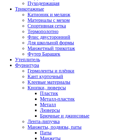
Пуходержащая
Трикотажные
Катионик и меланж
Материалы с мехом
Спортивная сетка
Термополотно
Флис двусторонний
Для школьной формы
Манжетный трикотаж
Футер Барашек
Утеплитель
Фурнитура
Гермоленты и плёнки
Кант курточный
Клеевые материалы
Кнопки, люверсы
Пластик
Металл-пластик
Металл
Люверсы
Брючные и джинсовые
Лента-липучка
Манжеты, подвязы, паты
Паты
Манжеты