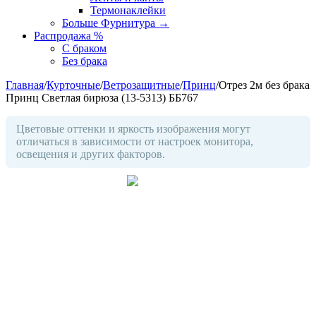
Термонаклейки
Больше Фурнитура
→
Распродажа %
С браком
Без брака
Главная
/
Курточные
/
Ветрозащитные
/
Принц
/
Отрез 2м без брака
Принц Светлая бирюза (13-5313) ББ767
Цветовые оттенки и яркость изображения могут
отличаться в зависимости от настроек монитора,
освещения и других факторов.