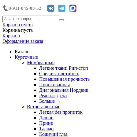
8-911-845-03-52
Корзина пуста
Корзина пуста
Корзина
Оформление заказа
Каталог
Курточные
Мембранные
Легкие ткани Рип-стоп
Средняя плотность
Повышенная прочность
Принтованная
Диагональная Нордвик
Peach-эффект
Больше
→
Ветрозащитные
Лёгкая без пропиток
Дюспо
Принц
Таслан
Кошачий глаз