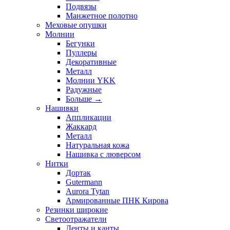
Подвязы
Манжетное полотно
Меховые опушки
Молнии
Бегунки
Пуллеры
Декоративные
Металл
Молнии YKK
Радужные
Больше
→
Нашивки
Аппликации
Жаккард
Металл
Натуральная кожа
Нашивка с люверсом
Нитки
Дортак
Gutermann
Aurora Tytan
Армированные ПНК Кирова
Резинки широкие
Светоотражатели
Ленты и канты