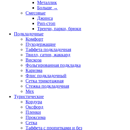
Металлик
Больше
→
Смесовые
Джинса
Рип-стоп
Тренчи, парки, брюки
Подкладочные
Комфорт
Пуходержащие
Таффета подкладочная
Твилл, сатин, жаккард
Вискоза
Фольгированная подкладка
Каризма
Флис подкладочный
Сетка трикотажная
Стежка подкладочная
Мех
Туристические
Кордура
Оксфорд
Пленки
Проксима
Сетка
Таффета с пропитками и без