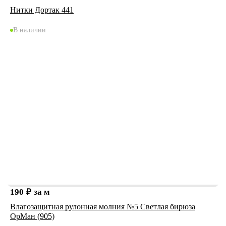
Нитки Дортак 441
В наличии
190
₽
за м
Влагозащитная рулонная молния №5 Светлая бирюза
ОрМан (905)