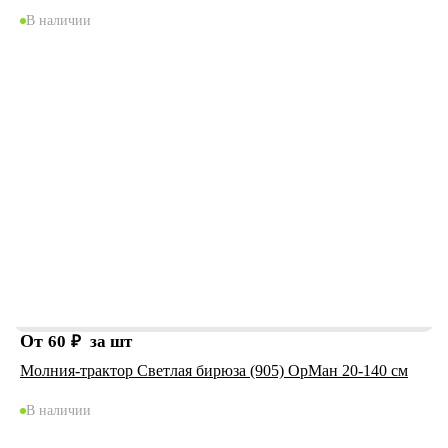
В наличии
От
60
₽
за шт
Молния-трактор Светлая бирюза (905) ОрМан 20-140 см
В наличии