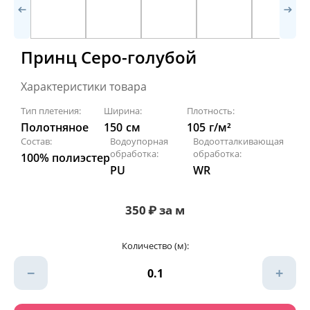
Принц Серо-голубой
Характеристики товара
Тип плетения:
Ширина:
Плотность:
Полотняное
150
см
105
г/м²
Состав:
Водоупорная
Водоотталкивающая
обработка:
обработка:
100% полиэстер
PU
WR
350
₽
за м
Количество (м):
−
+