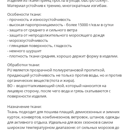
Изделия из ткани принц просты в уходе, быстро сохнут.
Материал устойчив к трению, многократным изгибам.
Особености ткани:
- прочность и износоустойчивость
- высокая паропроницаемость - более 15000 г/кв.м в сутки
- защита от среднего и сильного ветра
- защита от непродолжительного моросящего дождя
- морозоустойчивость
- глянцевая поверхность, гладкость
- немного шуршит
- плотность ткани средняя, хорошо держит форму в изделии.
Обработки ткани:
PU является прозрачной полиуретановой пропиткой,
придающей устойчивость не только против воды, но и против
органических веществ (пота и жира).
ВО – водоотталкивающий слой, который наносится на
лицевую сторону, после чего вода и грязь скатываются с
поверхности изделия.
Назначение ткани:
Ткань подходит для пошива плащей, демисезонных и зимних
курток, конвертов, комбинезонов, ветровок, штанов, одежды
для активного отдыха. Идеальна для всех сезонов в самом
широком температурном диапазоне: от сильных морозов до