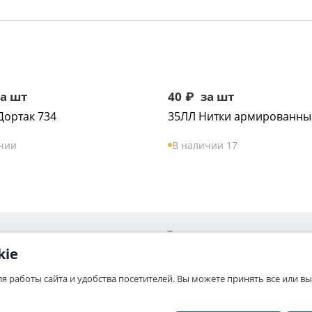
а шт
40
₽
за шт
Дортак 734
35ЛЛ Нитки армированны
чии
В наличии 17
Сервис
kie
Ваши заказы
ля работы сайта и удобства посетителей. Вы можете принять все или 
связь
Отложенные
а
Список сравнения