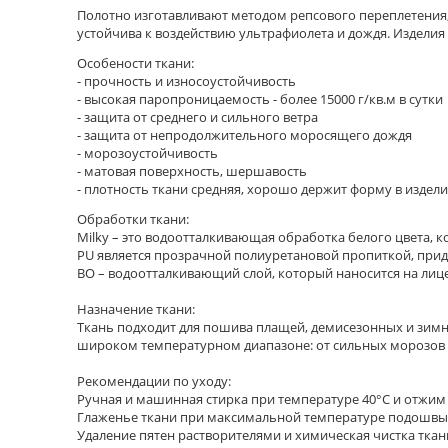
Полотно изготавливают методом репсового переплетения,
устойчива к воздействию ультрафиолета и дождя. Изделия 
Особености ткани:
- прочность и износоустойчивость
- высокая паропроницаемость - более 15000 г/кв.м в сутки
- защита от среднего и сильного ветра
- защита от непродолжительного моросящего дождя
- морозоустойчивость
- матовая поверхность, шершавость
- плотность ткани средняя, хорошо держит форму в издели
Обработки ткани:
Milky – это водоотталкивающая обработка белого цвета, к
PU является прозрачной полиуретановой пропиткой, прида
ВО – водоотталкивающий слой, который наносится на лицев
Назначение ткани:
Ткань подходит для пошива плащей, демисезонных и зимни
широком температурном диапазоне: от сильных морозов до
Рекомендации по уходу:
Ручная и машинная стирка при температуре 40°С и отжи
Глаженье ткани при максимальной температуре подошвы 
Удаление пятен растворителями и химическая чистка ткан