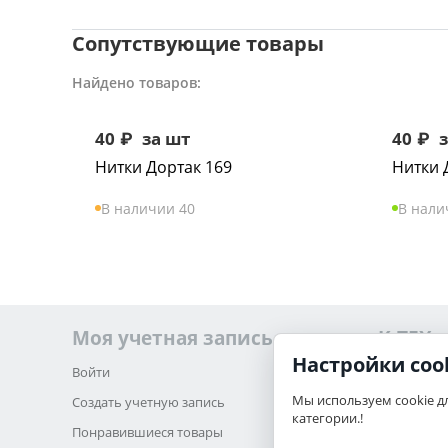
Сопутствующие товары
Найдено товаров:
40
₽
за шт
40
₽
з
Нитки Дортак 169
Нитки 
В наличии 40
В нали
Моя учетная запись
K-TEX
Настройки coo
Войти
О нас
Мы используем cookie д
Создать учетную запись
Обратная 
категории.!
Понравившиеся товары
Карта сайт