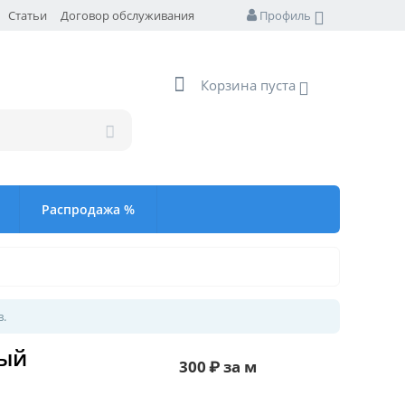
Статьи
Договор обслуживания
Профиль
Корзина пуста
Распродажа %
в.
вый
300
₽
за м