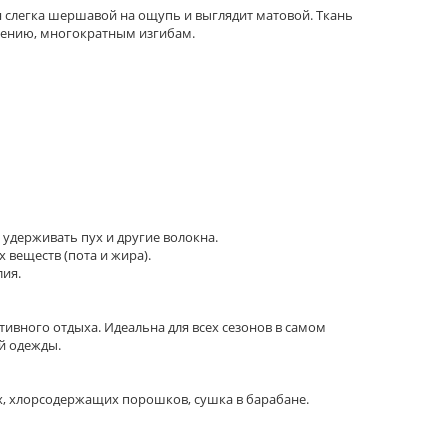
я слегка шершавой на ощупь и выглядит матовой. Ткань
 трению, многократным изгибам.
 удерживать пух и другие волокна.
 веществ (пота и жира).
лия.
тивного отдыха. Идеальна для всех сезонов в самом
й одежды.
, хлорсодержащих порошков, сушка в барабане.