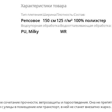
Характеристики товара
Тип плетения:
Ширина:
Плотность:
Состав:
Репсовое
150
см
125
г/м²
100% полиэстер
Водоупорная обработка:
Водоотталкивающая обработка:
PU, Milky
WR
ое сочетание прочности, ветрозащиты и пароотведения. Она не препят
я с улицы в помещение или транспорт, в ней не станет внезапно жарко.