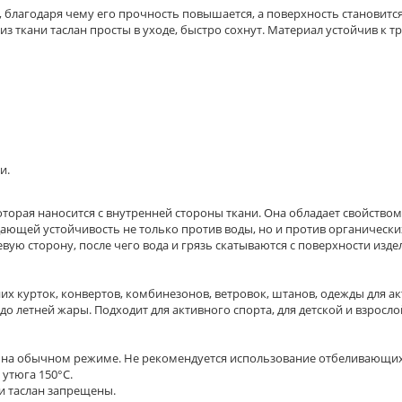
 благодаря чему его прочность повышается, а поверхность становитс
из ткани таслан просты в уходе, быстро сохнут. Материал устойчив к
и.
оторая наносится с внутренней стороны ткани. Она обладает свойством
ющей устойчивость не только против воды, но и против органических
ую сторону, после чего вода и грязь скатываются с поверхности изде
х курток, конвертов, комбинезонов, ветровок, штанов, одежды для ак
 летней жары. Подходит для активного спорта, для детской и взросло
м на обычном режиме. Не рекомендуется использование отбеливающих
утюга 150°С.
и таслан запрещены.