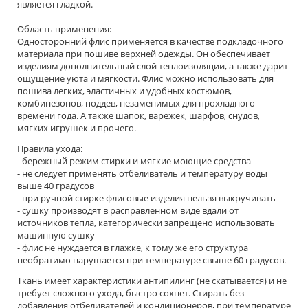
является гладкой.
Область применения:
Односторонний флис применяется в качестве подкладочного
материала при пошиве верхней одежды. Он обеспечивает
изделиям дополнительный слой теплоизоляции, а также дарит
ощущение уюта и мягкости. Флис можно использовать для
пошива легких, эластичных и удобных костюмов,
комбинезонов, поддев, незаменимых для прохладного
времени года. А также шапок, варежек, шарфов, снудов,
мягких игрушек и прочего.
Правила ухода:
- бережный режим стирки и мягкие моющие средства
- не следует применять отбеливатель и температуру воды
выше 40 градусов
- при ручной стирке флисовые изделия нельзя выкручивать
- сушку производят в расправленном виде вдали от
источников тепла, категорически запрещено использовать
машинную сушку
- флис не нуждается в глажке, к тому же его структура
необратимо нарушается при температуре свыше 60 градусов.
Ткань имеет характеристики антипилинг (не скатывается) и не
требует сложного ухода, быстро сохнет. Стирать без
добавления отбеливателей и кондиционеров, при температуре