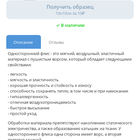
Получить образец
10х10см за 10₽
✓ В наличии
Описание
Отзывы
Односторонний флис - это мягкий, воздушный, эластичный
материал с пушистым ворсом, который обладает следующими
свойствами:
- легкость
- мягкость и эластичность
- хорошая прочность и стойкость к износу
- способность сохранять тепло, в том числе и при намокании
- гипоаллергенность
- отличная воздухопроницаемость
- быстрое высыхание
- простой уход.
Обработки материала препятствуют накоплению статического
электричества, а также образованию катышек на ткани. У
одностороннего флиса одна сторона имеет ворс, а вторая
является гладкой.