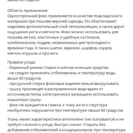
Область применения:
Односторонний флис применяется в качестве подкладочного
материала при пошиве верхней одежды. Он обеспечивает
изделиям дополнительный слой теплоизоляции, а также дарит
ощущение уюта и мягкости. Флис можно использовать для
пошива легких, эластичных и удобных костюмов,
комбинезонов, поддев, незаменимых для прохладного
времени года. А также шапок, варежек, шарфов, снудов,
мягких игрушек и прочего.
Правила ухода:
- бережный режим стирки и мягкие моющие средства
- не следует применять отбеливатель и температуру воды
выше 40 градусов
- при ручной стирке флисовые изделия нельзя выкручивать
- сушку производят в расправленном виде вдали от
источников тепла, категорически запрещено использовать
машинную сушку
- флис не нуждается в глажке, к тому же его структура
необратимо нарушается при температуре свыше 60 градусов.
Ткань имеет характеристики антипилинг (не скатывается) и не
требует сложного ухода, быстро сохнет. Стирать без
добавления отбеливателей и кондиционеров, при температуре