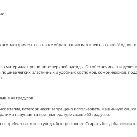
нии
го электричества, а также образованию катышек на ткани. У одностор
го материала при пошиве верхней одежды. Он обеспечивает изделиям
 пошива легких, эластичных и удобных костюмов, комбинезонов, подд
го.
 выше 40 градусов
ь
чников тепла, категорически запрещено использовать машинную сушку
еобратимо нарушается при температуре свыше 60 градусов.
и не требует сложного ухода, быстро сохнет. Стирать без добавления 