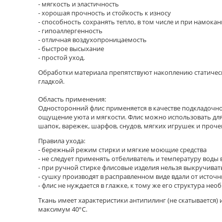
- мягкость и эластичность
- хорошая прочность и стойкость к износу
- способность сохранять тепло, в том числе и при намока
- гипоаллергенность
- отличная воздухопроницаемость
- быстрое высыхание
- простой уход.
Обработки материала препятствуют накоплению статическо
гладкой.
Область применения:
Односторонний флис применяется в качестве подкладочно
ощущение уюта и мягкости. Флис можно использовать для
шапок, варежек, шарфов, снудов, мягких игрушек и проче
Правила ухода:
- бережный режим стирки и мягкие моющие средства
- не следует применять отбеливатель и температуру воды
- при ручной стирке флисовые изделия нельзя выкручиват
- сушку производят в расправленном виде вдали от исто
- флис не нуждается в глажке, к тому же его структура н
Ткань имеет характеристики антипилинг (не скатывается) 
максимум 40°C.