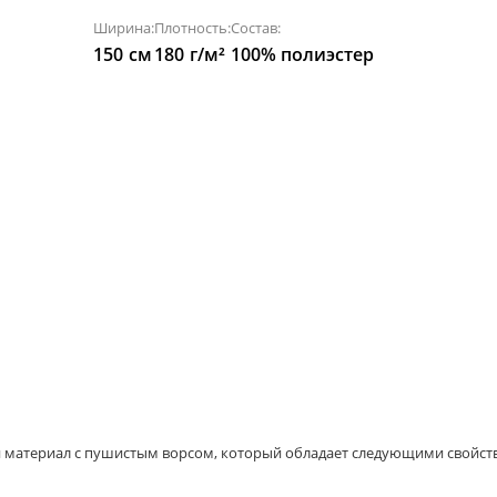
Ширина:
Плотность:
Состав:
150
см
180
г/м²
100% полиэстер
й материал с пушистым ворсом, который обладает следующими свойст