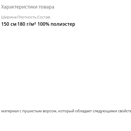
Характеристики товара
Ширина:
Плотность:
Состав:
150
см
180
г/м²
100% полиэстер
й материал с пушистым ворсом, который обладает следующими свойст