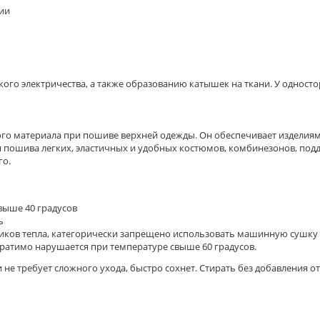
нии
го электричества, а также образованию катышек на ткани. У одностор
го материала при пошиве верхней одежды. Он обеспечивает изделиям
 пошива легких, эластичных и удобных костюмов, комбинезонов, подд
го.
 выше 40 градусов
ь
чников тепла, категорически запрещено использовать машинную сушку
еобратимо нарушается при температуре свыше 60 градусов.
и не требует сложного ухода, быстро сохнет. Стирать без добавления 