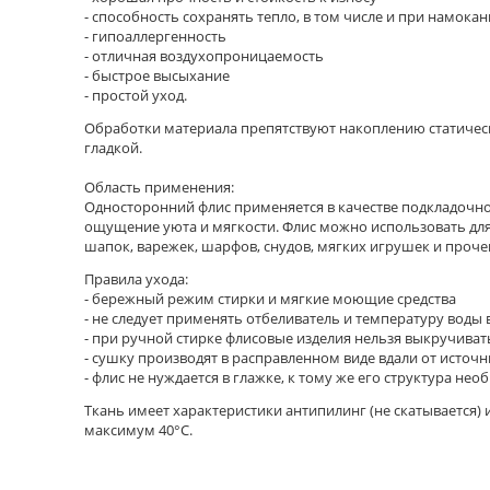
- способность сохранять тепло, в том числе и при намока
- гипоаллергенность
- отличная воздухопроницаемость
- быстрое высыхание
- простой уход.
Обработки материала препятствуют накоплению статическо
гладкой.
Область применения:
Односторонний флис применяется в качестве подкладочно
ощущение уюта и мягкости. Флис можно использовать для
шапок, варежек, шарфов, снудов, мягких игрушек и проче
Правила ухода:
- бережный режим стирки и мягкие моющие средства
- не следует применять отбеливатель и температуру воды
- при ручной стирке флисовые изделия нельзя выкручиват
- сушку производят в расправленном виде вдали от исто
- флис не нуждается в глажке, к тому же его структура н
Ткань имеет характеристики антипилинг (не скатывается) 
максимум 40°C.