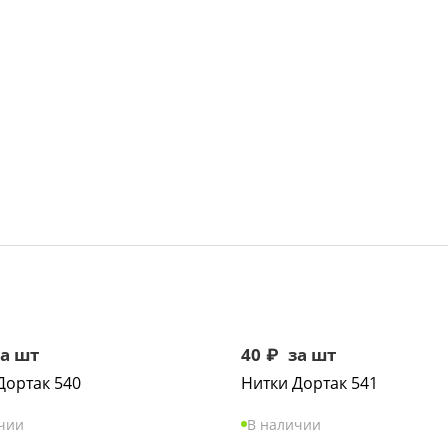
а шт
40
₽
за шт
Дортак 540
Нитки Дортак 541
чии
В наличии