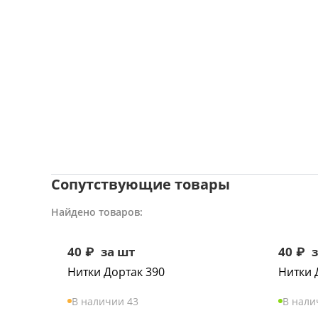
Сопутствующие товары
Найдено товаров:
40
₽
за шт
40
₽
з
Нитки Дортак 390
Нитки 
В наличии 43
В нали