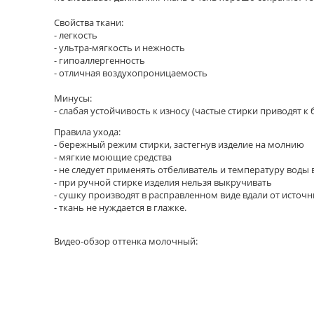
Свойства ткани:
- легкость
- ультра-мягкость и нежность
- гипоаллергенность
- отличная воздухопроницаемость
Минусы:
- слабая устойчивость к износу (частые стирки приводят
Правила ухода:
- бережный режим стирки, застегнув изделие на молнию
- мягкие моющие средства
- не следует применять отбеливатель и температуру воды 
- при ручной стирке изделия нельзя выкручивать
- сушку производят в расправленном виде вдали от исто
- ткань не нуждается в глажке.
Видео-обзор оттенка молочный: