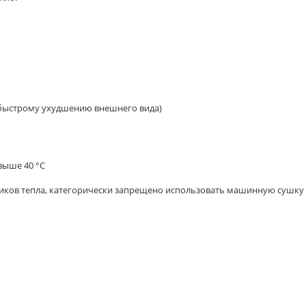
 к быстрому ухудшению внешнего вида)
выше 40 °C
чников тепла, категорически запрещено использовать машинную сушку