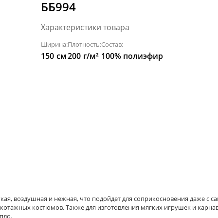
ББ994
Характеристики товара
Ширина:
Плотность:
Состав:
150
см
200
г/м²
100% полиэфир
гкая, воздушная и нежная, что подойдет для соприкосновения даже с
котажных костюмов. Также для изготовления мягких игрушек и карна
пло.