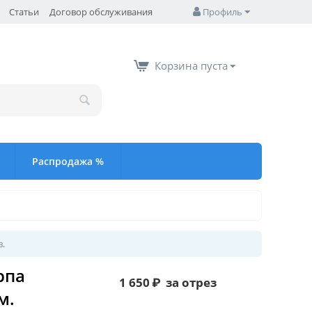
Статьи
Договор обслуживания
Профиль
Корзина пуста
Распродажа %
в.
рпа
1 650
₽
за отрез
м.