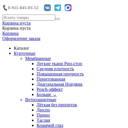
8-911-845-03-52
Корзина пуста
Корзина пуста
Корзина
Оформление заказа
Каталог
Курточные
Мембранные
Легкие ткани Рип-стоп
Средняя плотность
Повышенная прочность
Принтованная
Диагональная Нордвик
Peach-эффект
Больше
→
Ветрозащитные
Лёгкая без пропиток
Дюспо
Принц
Таслан
Кошачий глаз