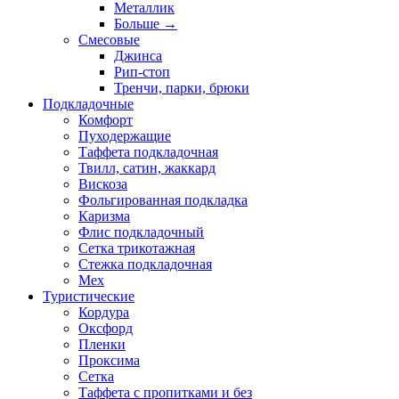
Металлик
Больше
→
Смесовые
Джинса
Рип-стоп
Тренчи, парки, брюки
Подкладочные
Комфорт
Пуходержащие
Таффета подкладочная
Твилл, сатин, жаккард
Вискоза
Фольгированная подкладка
Каризма
Флис подкладочный
Сетка трикотажная
Стежка подкладочная
Мех
Туристические
Кордура
Оксфорд
Пленки
Проксима
Сетка
Таффета с пропитками и без