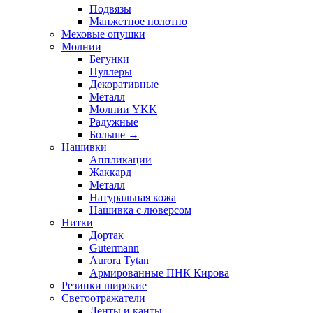
Подвязы
Манжетное полотно
Меховые опушки
Молнии
Бегунки
Пуллеры
Декоративные
Металл
Молнии YKK
Радужные
Больше
→
Нашивки
Аппликации
Жаккард
Металл
Натуральная кожа
Нашивка с люверсом
Нитки
Дортак
Gutermann
Aurora Tytan
Армированные ПНК Кирова
Резинки широкие
Светоотражатели
Ленты и канты