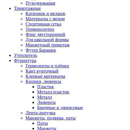
Пуходержащая
Трикотажные
Катионик и меланж
Материалы с мехом
Спортивная сетка
Термополотно
Флис двусторонний
Для школьной формы
Манжетный трикотаж
Футер Барашек
Утеплитель
Фурнитура
Гермоленты и плёнки
Кант курточный
Клеевые материалы
Кнопки, люверсы
Пластик
Металл-пластик
Металл
Люверсы
Брючные и джинсовые
Лента-липучка
Манжеты, подвязы, паты
Паты
Манжеты