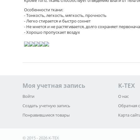
Кроме того, ткань способствует отведению влаги от тела 
Особенности ткани:
- Тонкость, легкость, мягкость, прочность
- Легко стирается и быстро сохнет
- Не мнется и не растягивается, долго сохраняет первона
- Хорошо пропускает воздух
Моя учетная запись
K-TEX
Войти
О нас
Создать учетную запись
Обратная 
Понравившиеся товары
Карта сайт
© 2015 - 2026 K-TEX