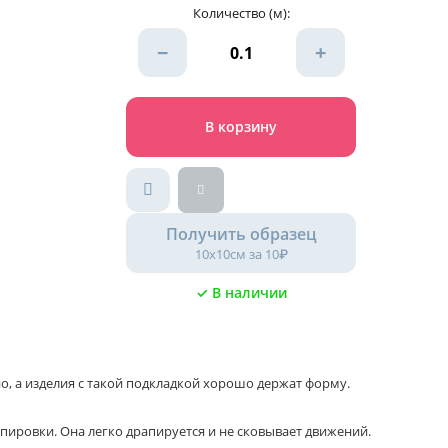
Количество (м):
−
+
В корзину
Получить образец
10х10см за 10₽
✓ В наличии
о, а изделия с такой подкладкой хорошо держат форму.
пировки. Она легко драпируется и не сковывает движений.