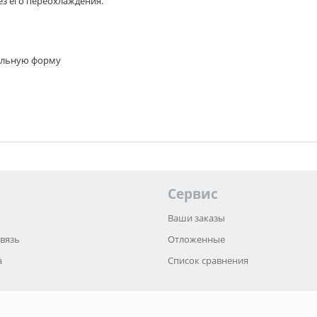
без его переохлаждения.
чальную форму
Сервис
Ваши заказы
связь
Отложенные
а
Список сравнения