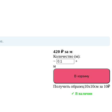
в.
420
₽
за м
Количество (м):
−
+
м
В корзину
Получить образец
10х10см за 10₽
✓ В наличии