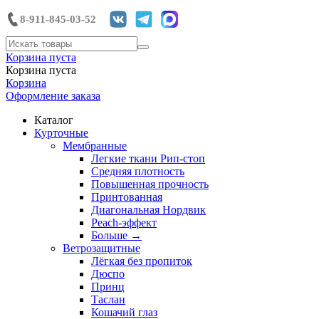
8-911-845-03-52
Корзина пуста
Корзина пуста
Корзина
Оформление заказа
Каталог
Курточные
Мембранные
Легкие ткани Рип-стоп
Средняя плотность
Повышенная прочность
Принтованная
Диагональная Нордвик
Peach-эффект
Больше
→
Ветрозащитные
Лёгкая без пропиток
Дюспо
Принц
Таслан
Кошачий глаз