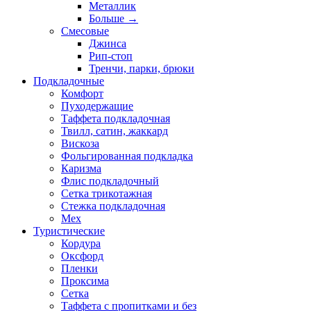
Металлик
Больше
→
Смесовые
Джинса
Рип-стоп
Тренчи, парки, брюки
Подкладочные
Комфорт
Пуходержащие
Таффета подкладочная
Твилл, сатин, жаккард
Вискоза
Фольгированная подкладка
Каризма
Флис подкладочный
Сетка трикотажная
Стежка подкладочная
Мех
Туристические
Кордура
Оксфорд
Пленки
Проксима
Сетка
Таффета с пропитками и без