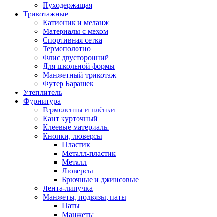
Пуходержащая
Трикотажные
Катионик и меланж
Материалы с мехом
Спортивная сетка
Термополотно
Флис двусторонний
Для школьной формы
Манжетный трикотаж
Футер Барашек
Утеплитель
Фурнитура
Гермоленты и плёнки
Кант курточный
Клеевые материалы
Кнопки, люверсы
Пластик
Металл-пластик
Металл
Люверсы
Брючные и джинсовые
Лента-липучка
Манжеты, подвязы, паты
Паты
Манжеты