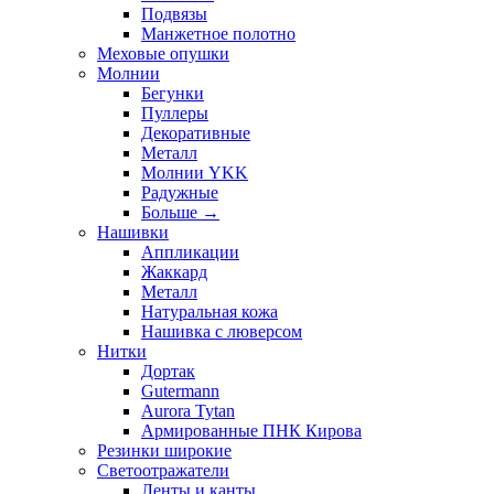
Подвязы
Манжетное полотно
Меховые опушки
Молнии
Бегунки
Пуллеры
Декоративные
Металл
Молнии YKK
Радужные
Больше
→
Нашивки
Аппликации
Жаккард
Металл
Натуральная кожа
Нашивка с люверсом
Нитки
Дортак
Gutermann
Aurora Tytan
Армированные ПНК Кирова
Резинки широкие
Светоотражатели
Ленты и канты