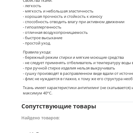
Свойства ткани:
- легкость
- мягкость и небольшая эластичность
- хорошая прочность и стойкость к износу
- способность отводить влагу при активном движении
- гипоаллергенность
- отличная воздухопроницаемость
- быстрое высыхание
- простой уход.
Правила ухода:
- бережный режим стирки и мягкие моющие средства
- не следует применять отбеливатель и температуру воды
- при ручной стирке изделия нельзя выкручивать
- сушку производят в расправленном виде вдали от исто
- флис не нуждается в глажке, к тому же его структура н
Ткань имеет характеристики антипилинг (не скатывается) 
максимум 40°C.
Сопутствующие товары
Найдено товаров: