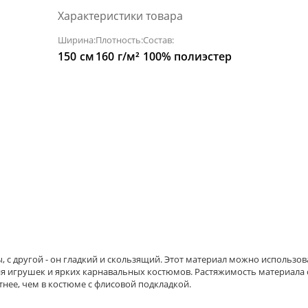
Характеристики товара
Ширина:
Плотность:
Состав:
150
см
160
г/м²
100% полиэстер
 с другой - он гладкий и скользящий. Этот материал можно использов
я игрушек и ярких карнавальных костюмов. Растяжимость материала с
нее, чем в костюме с флисовой подкладкой.