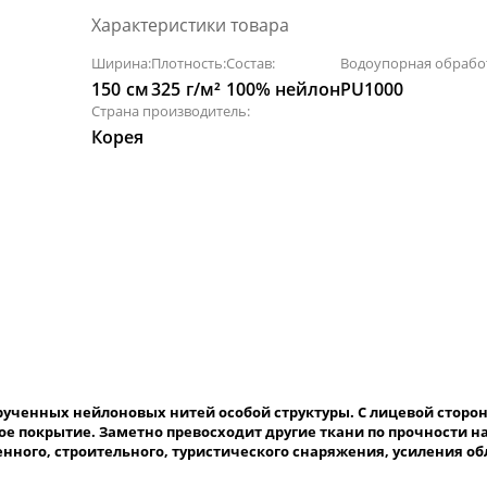
Характеристики товара
Ширина:
Плотность:
Состав:
Водоупорная обрабо
150
см
325
г/м²
100% нейлон
PU1000
Страна производитель:
Корея
крученных нейлоновых нитей особой структуры. С лицевой стор
е покрытие. Заметно превосходит другие ткани по прочности на
енного, строительного, туристического снаряжения, усиления об