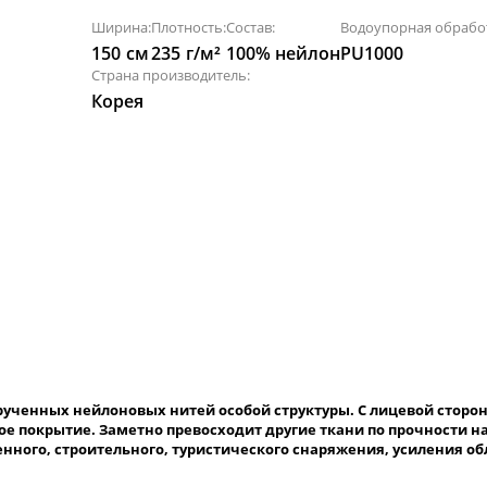
Ширина:
Плотность:
Состав:
Водоупорная обрабо
150
см
235
г/м²
100% нейлон
PU1000
Страна производитель:
Корея
крученных нейлоновых нитей особой структуры. С лицевой стор
е покрытие. Заметно превосходит другие ткани по прочности на
енного, строительного, туристического снаряжения, усиления об