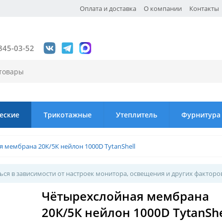
Оплата и доставка
О компании
Контакты
845-03-52
еские
Трикотажные
Утеплитель
Фурнитура
 мембрана 20К/5К нейлон 1000D TytanShell
ся в зависимости от настроек монитора, освещения и других факторо
Чётырехслойная мембрана
20К/5К нейлон 1000D TytanShe