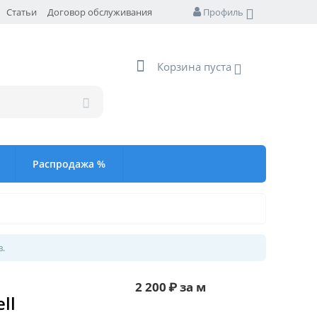
Статьи
Договор обслуживания
Профиль
Корзина пуста
Распродажа %
в.
2 200
₽
за м
ll