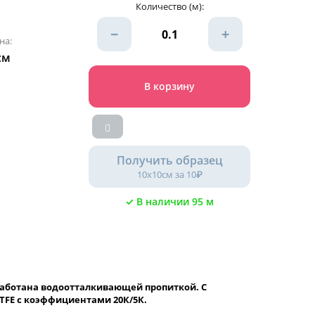
Количество (м):
−
+
на:
см
В корзину
Получить образец
10х10см за 10₽
✓ В наличии 95 м
бработана водоотталкивающей пропиткой. С
TFE с коэффициентами 20К/5К.