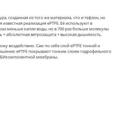
а, созданная из того же материала, что и тефлон, но
 известная реализация ePTFE. Её используют в
раз меньше капли воды, но в 700 раз больше молекулы
ть + абсолютная ветрозащита + высокая дышимость.
ому воздействию. Сам по себе слой ePTFE тонкий и
решение: ePTFE покрывают тонким слоем гидрофильного
ию БИкомпонентной мембраны.