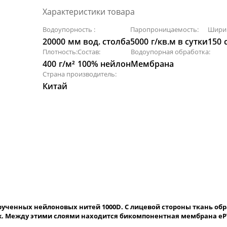
Характеристики товара
Водоупорность :
Паропроницаемость:
Шири
20000
мм вод. столба
5000
г/кв.м в сутки
150
Плотность:
Состав:
Водоупорная обработка:
400
г/м²
100% нейлон
Мембрана
Страна производитель:
Китай
крученных нейлоновых нитей 1000D. С лицевой стороны ткань о
ж. Между этими слоями находится бикомпонентная мембрана eP