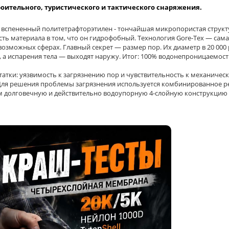
роительного, туристического и тактического снаряжения.
о вспененный политетрафторэтилен - тончайшая микропористая структур
ть материала в том, что он гидрофобный. Технология Gore-Tex — самая
озможных сферах. Главный секрет — размер пор. Их диаметр в 20 000 
т, а испарения тела — выходят наружу. Итог: 100% водонепроницаемос
атки: уязвимость к загрязнению пор и чувствительность к механическ
. Для решения проблемы загрязнения используется комбинированное 
меем долговечную и действительно водоупорную 4-слойную конструкц