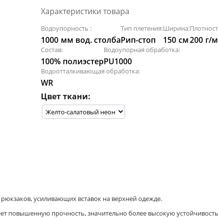
Характеристики товара
Водоупорность :
Тип плетения:
Ширина:
Плотност
1000
мм вод. столба
Рип-стоп
150
см
200
г/м
Состав:
Водоупорная обработка:
100% полиэстер
PU1000
Водоотталкивающая обработка:
WR
Цвет ткани:
, рюкзаков, усиливающих вставок на верхней одежде.
ет повышенную прочность, значительно более высокую устойчивость 