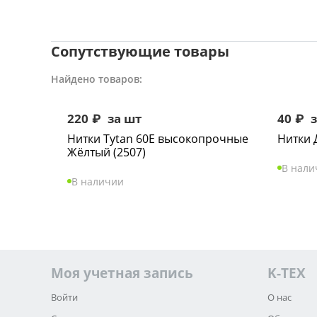
Сопутствующие товары
Найдено товаров:
220
₽
за шт
40
₽
з
Нитки Tytan 60Е высокопрочные
Нитки 
Жёлтый (2507)
В нали
В наличии
Моя учетная запись
K-TEX
Войти
О нас