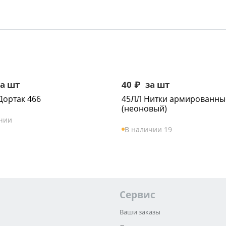
а шт
40
₽
за шт
Дортак 466
45ЛЛ Нитки армированны
(неоновый)
чии
В наличии 19
Сервис
Ваши заказы