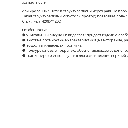
же плотности.
Армированные нити в структуре ткани через равные про
Такая структура ткани Рип-стоп (Rip-Stop) позволяет повы
Структура: 420D*420D
Особенности:
● уникальный рисунок в виде "сот" придает изделию особ
● высокие прочностные характеристики (на истирание, ра
● водоотталкивающая пропитка;
● полиуретановые покрытие, обеспечивающее водонепро
● ткани широко используются для изготовления верхней о