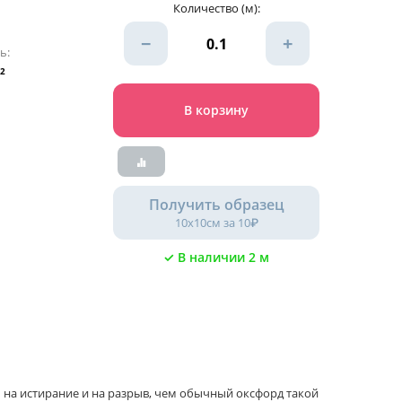
Количество (м):
−
+
ь:
²
В корзину
Получить образец
10х10см за 10₽
✓ В наличии 2 м
на истирание и на разрыв, чем обычный оксфорд такой